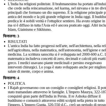
L'India ha religioni politeiste. Il brahmanesimo ha portato all'indu
che crede nella reincarnazione, nel karma, nel nirvana e in tre divi
principali che formano un dio supremo. È la religione principale p
antica del mondo e la più grande religione in India oggi. Il buddi
predica le 4 nobili verità e l'ottuplice sentiero. Ha avuto origine in
ma si è diffuso in tutta l'Asia ed è ancora praticato oggi. Altri inc
Islam, Giainismo e Sikhismo.
फिसलना: 3
RISULTATI
L'antica India ha fatto progressi nell'arte, nell'architettura, nella re
nell'agricoltura, nella matematica, nell'astronomia, nell'igiene e nel
medicina. La scrittura sanscrita si è sviluppata nel 2000-600 a.C. 
matematica includeva concetti di zero, decimali e calcoli più esatti 
greco. I medici usavano piante medicinali e persino eseguivano
interventi chirurgici. Lo yoga è stato sviluppato anche per migliora
salute di mente, corpo e anima.
फिसलना: 4
POLITICA
I Rajah governarono con un consiglio e consiglieri religiosi. Il pot
stato tramandato attraverso le famiglie. L'Impero Maurya, 322-18
conquistò gran parte dell'India in Persia. Il re Ashoka diffuse il
buddismo e comunicò attraverso editti scolpiti nella pietra in tutto
l'impero. L'Impero Gupta, 320-550 d.C., creò un periodo di prospe