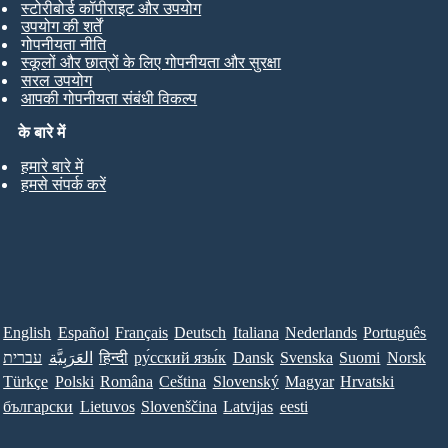
स्टोरीबोर्ड कॉपीराइट और उपयोग
उपयोग की शर्तें
गोपनीयता नीति
स्कूलों और छात्रों के लिए गोपनीयता और सुरक्षा
सरल उपयोग
आपकी गोपनीयता संबंधी विकल्प
के बारे में
हमारे बारे में
हमसे संपर्क करें
English
Español
Français
Deutsch
Italiana
Nederlands
Português
עברית
العَرَبِيَّة
हिन्दी
ру́сский язы́к
Dansk
Svenska
Suomi
Norsk
Türkçe
Polski
Româna
Ceština
Slovenský
Magyar
Hrvatski
български
Lietuvos
Slovenščina
Latvijas
eesti