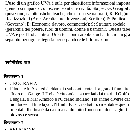
L'uso di un grafico UVA è utile per classificare informazioni importa
quando si impara a conoscere le antiche civiltà. Sta per: G: Geografi
(posizione, caratteristiche fisiche, clima, risorse naturali); R: Religio
Realizzazioni (Arte, Architettura, Invenzioni, Scrittura) P: Politica
(Governo); E: Economia (lavoro, commercio); S: Struttura sociale
(gerarchia del potere, ruoli di uomini, donne e bambini). Questa tabe
UVA è per l'India antica. Un'estensione sarebbe quella di fare un gra
separato per ogni categoria per espandere le informazioni.
स्टोरीबोर्ड पाठ
फिसलना: 1
GEOGRAFIA
L'India è in Asia ed è chiamata subcontinente. Ha grandi fiumi tra
l'Indo e il Gange. L'India è circondata su tre lati dai mari: il Golfo
Bengala, il Mar Arabico e l'Oceano Indiano. Ha anche diverse ca
montuose: l'Himalayan, l'Hindu Kush, i Ghati occidentali e quelli
orientali. Il clima è da caldo a caldo tutto l'anno con due stagioni:
piovosa e secca.
फिसलना: 2
RELIGIONE