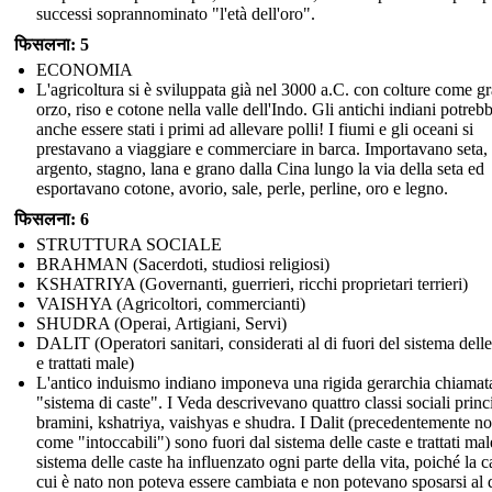
successi soprannominato "l'età dell'oro".
फिसलना: 5
ECONOMIA
L'agricoltura si è sviluppata già nel 3000 a.C. con colture come g
orzo, riso e cotone nella valle dell'Indo. Gli antichi indiani potreb
anche essere stati i primi ad allevare polli! I fiumi e gli oceani si
prestavano a viaggiare e commerciare in barca. Importavano seta,
argento, stagno, lana e grano dalla Cina lungo la via della seta ed
esportavano cotone, avorio, sale, perle, perline, oro e legno.
फिसलना: 6
STRUTTURA SOCIALE
BRAHMAN (Sacerdoti, studiosi religiosi)
KSHATRIYA (Governanti, guerrieri, ricchi proprietari terrieri)
VAISHYA (Agricoltori, commercianti)
SHUDRA (Operai, Artigiani, Servi)
DALIT (Operatori sanitari, considerati al di fuori del sistema delle
e trattati male)
L'antico induismo indiano imponeva una rigida gerarchia chiamat
"sistema di caste". I Veda descrivevano quattro classi sociali princi
bramini, kshatriya, vaishyas e shudra. I Dalit (precedentemente no
come "intoccabili") sono fuori dal sistema delle caste e trattati male
sistema delle caste ha influenzato ogni parte della vita, poiché la c
cui è nato non poteva essere cambiata e non potevano sposarsi al d