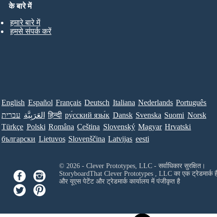
के बारे में
हमारे बारे में
हमसे संपर्क करें
English
Español
Français
Deutsch
Italiana
Nederlands
Português
עברית
العَرَبِيَّة
हिन्दी
ру́сский язы́к
Dansk
Svenska
Suomi
Norsk
Türkçe
Polski
Româna
Ceština
Slovenský
Magyar
Hrvatski
български
Lietuvos
Slovenščina
Latvijas
eesti
© 2026 - Clever Prototypes, LLC - सर्वाधिकार सुरक्षित।
StoryboardThat
Clever Prototypes , LLC
का एक ट्रेडमार्क ह
और यूएस पेटेंट और ट्रेडमार्क कार्यालय में पंजीकृत है