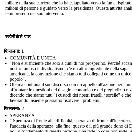
miliare nella sua carriera che lo ha catapultato verso la fama, ispirato
milioni di persone e guidato verso la presidenza. Questa attività anali
temi presenti nel suo intervento.
स्टोरीबोर्ड पाठ
फिसलना: 1
COMUNITÀ E UNITÀ
"Non è sufficiente che solo alcuni di noi prosperino. Perché accan
nostro famoso individualismo, c'è un altro ingrediente nella saga
americana, la convinzione che siamo tutti collegati come un unico
popolo".
Obama continua il suo discorso con un appello all'azione per l'uni
affrontare le questioni del disagio economico e del pregiudizio raz
dicendo che siamo tutti "i custodi dei nostri fratelli / sorelle" e che
lavorando insieme possiamo risolvere i problemi.
फिसलना: 2
SPERANZA
" Speranza di fronte alle difficoltà, speranza di fronte all'incertezz
l'audacia della speranza: alla fine, questo è il più grande dono di 
noi, il fondamento di questa nazione, una fede in cose non viste, 