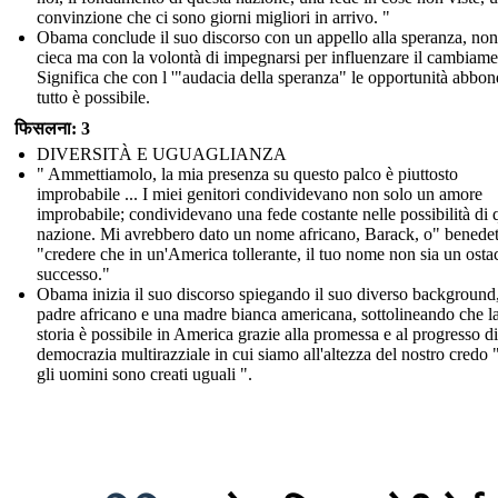
convinzione che ci sono giorni migliori in arrivo. "
Obama conclude il suo discorso con un appello alla speranza, non
cieca ma con la volontà di impegnarsi per influenzare il cambiame
Significa che con l '"audacia della speranza" le opportunità abbo
tutto è possibile.
फिसलना: 3
DIVERSITÀ E UGUAGLIANZA
" Ammettiamolo, la mia presenza su questo palco è piuttosto
improbabile ... I miei genitori condividevano non solo un amore
improbabile; condividevano una fede costante nelle possibilità di 
nazione. Mi avrebbero dato un nome africano, Barack, o" benedet
"credere che in un'America tollerante, il tuo nome non sia un osta
successo."
Obama inizia il suo discorso spiegando il suo diverso background
padre africano e una madre bianca americana, sottolineando che l
storia è possibile in America grazie alla promessa e al progresso d
democrazia multirazziale in cui siamo all'altezza del nostro credo 
gli uomini sono creati uguali ".