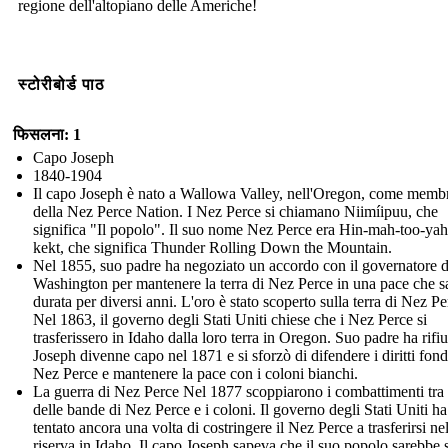
regione dell'altopiano delle Americhe!
स्टोरीबोर्ड पाठ
फिसलना: 1
Capo Joseph
1840-1904
Il capo Joseph è nato a Wallowa Valley, nell'Oregon, come memb
della Nez Perce Nation. I Nez Perce si chiamano Niimíipuu, che
significa "Il popolo". Il suo nome Nez Perce era Hin-mah-too-yah-
kekt, che significa Thunder Rolling Down the Mountain.
Nel 1855, suo padre ha negoziato un accordo con il governatore d
Washington per mantenere la terra di Nez Perce in una pace che 
durata per diversi anni. L'oro è stato scoperto sulla terra di Nez Pe
Nel 1863, il governo degli Stati Uniti chiese che i Nez Perce si
trasferissero in Idaho dalla loro terra in Oregon. Suo padre ha rifiu
Joseph divenne capo nel 1871 e si sforzò di difendere i diritti fondi
Nez Perce e mantenere la pace con i coloni bianchi.
La guerra di Nez Perce Nel 1877 scoppiarono i combattimenti tra
delle bande di Nez Perce e i coloni. Il governo degli Stati Uniti ha
tentato ancora una volta di costringere il Nez Perce a trasferirsi ne
riserva in Idaho. Il capo Joseph sapeva che il suo popolo sarebbe 