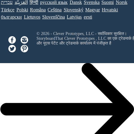
עברית
العَرَبِيَّة
हिन्दी
ру́сский язы́к
Dansk
Svenska
Suomi
Norsk
Türkçe
Polski
Româna
Ceština
Slovenský
Magyar
Hrvatski
български
Lietuvos
Slovenščina
Latvijas
eesti
© 2026 - Clever Prototypes, LLC - सर्वाधिकार सुरक्षित।
StoryboardThat
Clever Prototypes , LLC
का एक ट्रेडमार्क ह
और यूएस पेटेंट और ट्रेडमार्क कार्यालय में पंजीकृत है