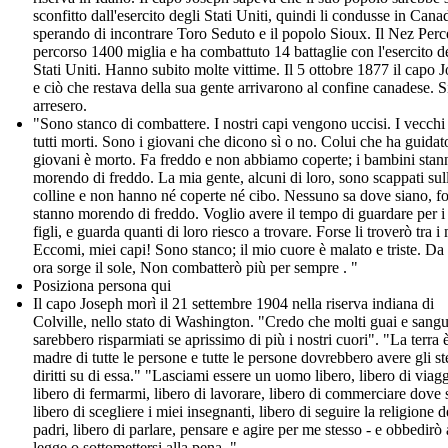
sconfitto dall'esercito degli Stati Uniti, quindi li condusse in Cana
sperando di incontrare Toro Seduto e il popolo Sioux. Il Nez Perc
percorso 1400 miglia e ha combattuto 14 battaglie con l'esercito d
Stati Uniti. Hanno subito molte vittime. Il 5 ottobre 1877 il capo 
e ciò che restava della sua gente arrivarono al confine canadese. S
arresero.
"Sono stanco di combattere. I nostri capi vengono uccisi. I vecchi
tutti morti. Sono i giovani che dicono sì o no. Colui che ha guidato
giovani è morto. Fa freddo e non abbiamo coperte; i bambini stan
morendo di freddo. La mia gente, alcuni di loro, sono scappati sul
colline e non hanno né coperte né cibo. Nessuno sa dove siano, fo
stanno morendo di freddo. Voglio avere il tempo di guardare per i
figli, e guarda quanti di loro riesco a trovare. Forse li troverò tra i 
Eccomi, miei capi! Sono stanco; il mio cuore è malato e triste. Da
ora sorge il sole, Non combatterò più per sempre . "
Posiziona persona qui
Il capo Joseph morì il 21 settembre 1904 nella riserva indiana di
Colville, nello stato di Washington. "Credo che molti guai e sang
sarebbero risparmiati se aprissimo di più i nostri cuori". "La terra è
madre di tutte le persone e tutte le persone dovrebbero avere gli st
diritti su di essa." "Lasciami essere un uomo libero, libero di viagg
libero di fermarmi, libero di lavorare, libero di commerciare dove 
libero di scegliere i miei insegnanti, libero di seguire la religione d
padri, libero di parlare, pensare e agire per me stesso - e obbedirò
legge o sottomettersi alla pena. "