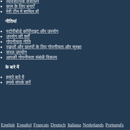
व्यावसायिक संसाधन
काम के लिए बनाएँ
मेरी टीम में शामिल हों
नीतियां
स्टोरीबोर्ड कॉपीराइट और उपयोग
उपयोग की शर्तें
गोपनीयता नीति
स्कूलों और छात्रों के लिए गोपनीयता और सुरक्षा
सरल उपयोग
आपकी गोपनीयता संबंधी विकल्प
के बारे में
हमारे बारे में
हमसे संपर्क करें
English
Español
Français
Deutsch
Italiana
Nederlands
Português