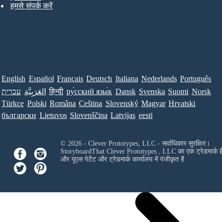
हमसे संपर्क करें
English
Español
Français
Deutsch
Italiana
Nederlands
Português
עברית
العَرَبِيَّة
हिन्दी
ру́сский язы́к
Dansk
Svenska
Suomi
Norsk
Türkçe
Polski
Româna
Ceština
Slovenský
Magyar
Hrvatski
български
Lietuvos
Slovenščina
Latvijas
eesti
© 2026 - Clever Prototypes, LLC - सर्वाधिकार सुरक्षित।
StoryboardThat
Clever Prototypes , LLC
का एक ट्रेडमार्क ह
और यूएस पेटेंट और ट्रेडमार्क कार्यालय में पंजीकृत है