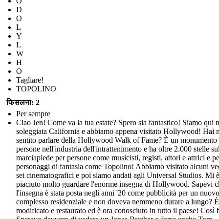
O
D
O
L
Y
L
W
H
O
Tagliare!
TOPOLINO
फिसलना: 2
Per sempre
Ciao Jen! Come va la tua estate? Spero sia fantastico! Siamo qui n
soleggiata California e abbiamo appena visitato Hollywood! Hai 
sentito parlare della Hollywood Walk of Fame? È un monumento 
persone nell'industria dell'intrattenimento e ha oltre 2.000 stelle su
marciapiede per persone come musicisti, registi, attori e attrici e p
personaggi di fantasia come Topolino! Abbiamo visitato alcuni ve
set cinematografici e poi siamo andati agli Universal Studios. Mi 
piaciuto molto guardare l'enorme insegna di Hollywood. Sapevi c
l'insegna è stata posta negli anni '20 come pubblicità per un nuov
complesso residenziale e non doveva nemmeno durare a lungo? È 
modificato e restaurato ed è ora conosciuto in tutto il paese! Così b