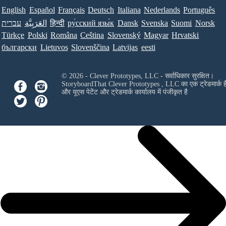
English
Español
Français
Deutsch
Italiana
Nederlands
Português
עברית
العَرَبِيَّة
हिन्दी
ру́сский язы́к
Dansk
Svenska
Suomi
Norsk
Türkçe
Polski
Româna
Ceština
Slovenský
Magyar
Hrvatski
български
Lietuvos
Slovenščina
Latvijas
eesti
© 2026 - Clever Prototypes, LLC - सर्वाधिकार सुरक्षित।
StoryboardThat
Clever Prototypes , LLC
का एक ट्रेडमार्क ह
और यूएस पेटेंट और ट्रेडमार्क कार्यालय में पंजीकृत है