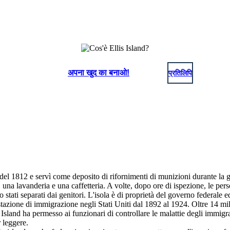
अपना खुद का बनाओ!
प्रतिलिपि
a del 1812 e servì come deposito di rifornimenti di munizioni durante la g
 una lavanderia e una caffetteria. A volte, dopo ore di ispezione, le pe
o stati separati dai genitori. L'isola è di proprietà del governo federal
 stazione di immigrazione negli Stati Uniti dal 1892 al 1924. Oltre 14 mil
 Island ha permesso ai funzionari di controllare le malattie degli immigra
 leggere.