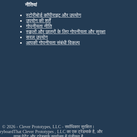
नीतियां
स्टोरीबोर्ड कॉपीराइट और उपयोग
उपयोग की शर्तें
गोपनीयता नीति
स्कूलों और छात्रों के लिए गोपनीयता और सुरक्षा
सरल उपयोग
आपकी गोपनीयता संबंधी विकल्प
© 2026 - Clever Prototypes, LLC - सर्वाधिकार सुरक्षित।
oryboardThat
Clever Prototypes , LLC
का एक ट्रेडमार्क है, और
यूएस पेटेंट और ट्रेडमार्क कार्यालय में पंजीकृत है