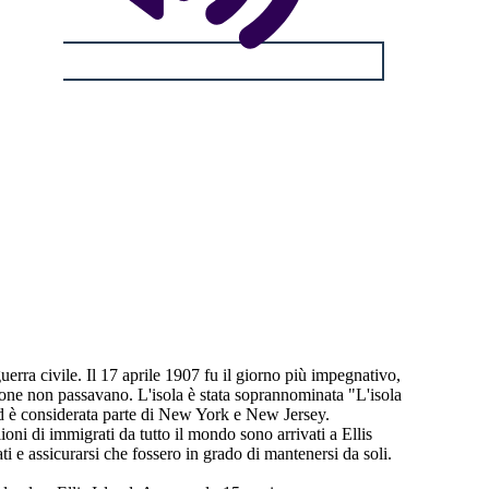
uerra civile. Il 17 aprile 1907 fu il giorno più impegnativo,
rsone non passavano. L'isola è stata soprannominata "L'isola
e ed è considerata parte di New York e New Jersey.
ioni di immigrati da tutto il mondo sono arrivati a Ellis
ti e assicurarsi che fossero in grado di mantenersi da soli.