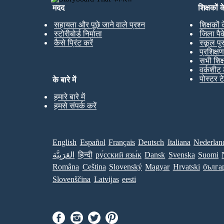
मदद
शिक्षकों 
सहायता और पूछे जाने वाले प्रश्न
शिक्षकों
स्टोरीबोर्ड निर्माता
जिला पै
कैसे प्रिंट करें
स्कूल पु
प्रशिक्ष
सभी शिक
वर्कशीट 
पोस्टर ट
के बारे में
हमारे बारे में
हमसे संपर्क करें
English
Español
Français
Deutsch
Italiana
Nederlan
العَرَبِيَّة
हिन्दी
ру́сский язы́к
Dansk
Svenska
Suomi
Româna
Ceština
Slovenský
Magyar
Hrvatski
бълга
Slovenščina
Latvijas
eesti