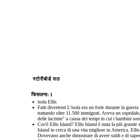
स्टोरीबोर्ड पाठ
फिसलना: 1
isola Ellis
Fatti divertenti L'isola era un forte durante la guerr
trattando oltre 11.500 immigrati. Aveva un ospedale,
delle lacrime" a causa dei tempi in cui i bambini son
Cos'è Ellis Island? Ellis Island è stata la più grande
Island in cerca di una vita migliore in America. Ellis
Dovevano anche dimostrare di avere soldi e di saper