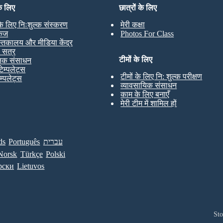
के लिए
छात्रों के लिए
 के लिए निःशुल्क संस्करण
मेरी कक्षा
केज
Photos For Class
स्तकालय और मीडिया केंद्र
ण सत्र
टीमों के लिए
्षक संसाधन
टेम्पलेट्स
टीमों के लिए नि: शुल्क परीक्षण
ेम्पलेट्स
व्यावसायिक संसाधन
काम के लिए बनाएँ
मेरी टीम में शामिल हों
ds
Português
עברית
Norsk
Türkçe
Polski
рски
Lietuvos
St