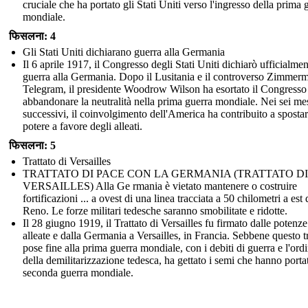
cruciale che ha portato gli Stati Uniti verso l'ingresso della prima 
mondiale.
फिसलना: 4
Gli Stati Uniti dichiarano guerra alla Germania
Il 6 aprile 1917, il Congresso degli Stati Uniti dichiarò ufficialmen
guerra alla Germania. Dopo il Lusitania e il controverso Zimmer
Telegram, il presidente Woodrow Wilson ha esortato il Congresso
abbandonare la neutralità nella prima guerra mondiale. Nei sei me
successivi, il coinvolgimento dell'America ha contribuito a spostar
potere a favore degli alleati.
फिसलना: 5
Trattato di Versailles
TRATTATO DI PACE CON LA GERMANIA (TRATTATO DI
VERSAILLES) Alla Ge rmania è vietato mantenere o costruire
fortificazioni ... a ovest di una linea tracciata a 50 chilometri a est 
Reno. Le forze militari tedesche saranno smobilitate e ridotte.
Il 28 giugno 1919, il Trattato di Versailles fu firmato dalle potenze
alleate e dalla Germania a Versailles, in Francia. Sebbene questo tr
pose fine alla prima guerra mondiale, con i debiti di guerra e l'ord
della demilitarizzazione tedesca, ha gettato i semi che hanno portat
seconda guerra mondiale.