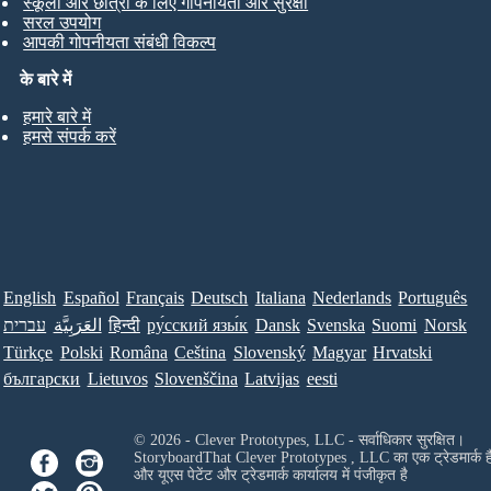
स्कूलों और छात्रों के लिए गोपनीयता और सुरक्षा
सरल उपयोग
आपकी गोपनीयता संबंधी विकल्प
के बारे में
हमारे बारे में
हमसे संपर्क करें
English
Español
Français
Deutsch
Italiana
Nederlands
Português
עברית
العَرَبِيَّة
हिन्दी
ру́сский язы́к
Dansk
Svenska
Suomi
Norsk
Türkçe
Polski
Româna
Ceština
Slovenský
Magyar
Hrvatski
български
Lietuvos
Slovenščina
Latvijas
eesti
© 2026 - Clever Prototypes, LLC - सर्वाधिकार सुरक्षित।
StoryboardThat
Clever Prototypes , LLC
का एक ट्रेडमार्क ह
और यूएस पेटेंट और ट्रेडमार्क कार्यालय में पंजीकृत है