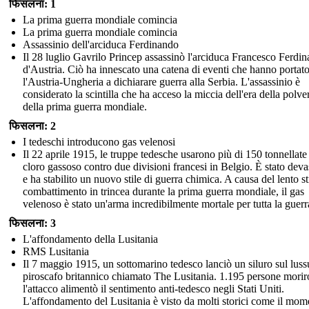
फिसलना: 1
La prima guerra mondiale comincia
La prima guerra mondiale comincia
Assassinio dell'arciduca Ferdinando
Il 28 luglio Gavrilo Princep assassinò l'arciduca Francesco Ferdi
d'Austria. Ciò ha innescato una catena di eventi che hanno portat
l'Austria-Ungheria a dichiarare guerra alla Serbia. L'assassinio è
considerato la scintilla che ha acceso la miccia dell'era della polve
della prima guerra mondiale.
फिसलना: 2
I tedeschi introducono gas velenosi
Il 22 aprile 1915, le truppe tedesche usarono più di 150 tonnellate
cloro gassoso contro due divisioni francesi in Belgio. È stato deva
e ha stabilito un nuovo stile di guerra chimica. A causa del lento st
combattimento in trincea durante la prima guerra mondiale, il gas
velenoso è stato un'arma incredibilmente mortale per tutta la guerr
फिसलना: 3
L'affondamento della Lusitania
RMS Lusitania
Il 7 maggio 1915, un sottomarino tedesco lanciò un siluro sul lus
piroscafo britannico chiamato The Lusitania. 1.195 persone morir
l'attacco alimentò il sentimento anti-tedesco negli Stati Uniti.
L'affondamento del Lusitania è visto da molti storici come il mom