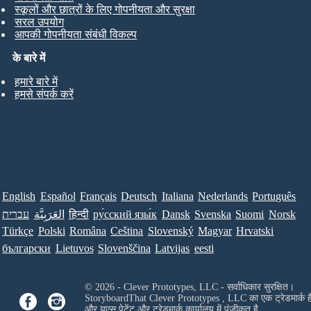
स्कूलों और छात्रों के लिए गोपनीयता और सुरक्षा
सरल उपयोग
आपकी गोपनीयता संबंधी विकल्प
के बारे में
हमारे बारे में
हमसे संपर्क करें
English
Español
Français
Deutsch
Italiana
Nederlands
Português
עברית
العَرَبِيَّة
हिन्दी
ру́сский язы́к
Dansk
Svenska
Suomi
Norsk
Türkçe
Polski
Româna
Ceština
Slovenský
Magyar
Hrvatski
български
Lietuvos
Slovenščina
Latvijas
eesti
© 2026 - Clever Prototypes, LLC - सर्वाधिकार सुरक्षित।
StoryboardThat
Clever Prototypes , LLC
का एक ट्रेडमार्क ह
और यूएस पेटेंट और ट्रेडमार्क कार्यालय में पंजीकृत है