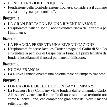
CONFEDERAZIONE IROQUOIS
Fondazione della Confederazione Irochese, considerata il culmine
civiltà aborigena "pre-contatto".
फिसलना: 4
LA GRAN BRETAGNA FA UNA RIVENDICAZIONE
L'esploratore italiano John Cabot rivendica l'isola di Terranova pe
l'Inghilterra.
फिसलना: 5
LA FRANCIA PRESENTA UNA RIVENDICAZIONE
L'esploratore francese Jacques Cartier naviga nel Golfo di San L
e rivendica la penisola di Gaspé per la Francia. I primi tentativi di
fondare insediamenti francesi permanenti falliscono.
फिसलना: 6
NUOVA FRANCIA
La Nuova Francia diventa una colonia reale dell'Impero francese.
फिसलना: 7
FONDAZIONE DELLA HUDSON BAY COMPANY
La Hudson's Bay Company viene fondata dal re britannico Carlo I
Alla società viene dato il controllo di un vasto nuovo territorio no
come Rupert's Land, che comprende gran parte del Nord America
settentrionale.