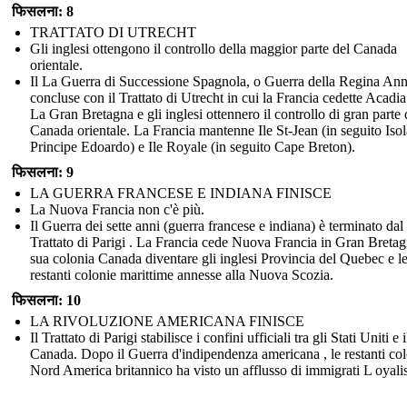
फिसलना: 8
TRATTATO DI UTRECHT
Gli inglesi ottengono il controllo della maggior parte del Canada
orientale.
Il La Guerra di Successione Spagnola, o Guerra della Regina Ann
concluse con il Trattato di Utrecht in cui la Francia cedette Acadia
La Gran Bretagna e gli inglesi ottennero il controllo di gran parte 
Canada orientale. La Francia mantenne Ile St-Jean (in seguito Isol
Principe Edoardo) e Ile Royale (in seguito Cape Breton).
फिसलना: 9
LA GUERRA FRANCESE E INDIANA FINISCE
La Nuova Francia non c'è più.
Il Guerra dei sette anni (guerra francese e indiana) è terminato dal
Trattato di Parigi . La Francia cede Nuova Francia in Gran Bretag
sua colonia Canada diventare gli inglesi Provincia del Quebec e l
restanti colonie marittime annesse alla Nuova Scozia.
फिसलना: 10
LA RIVOLUZIONE AMERICANA FINISCE
Il Trattato di Parigi stabilisce i confini ufficiali tra gli Stati Uniti e i
Canada. Dopo il Guerra d'indipendenza americana , le restanti col
Nord America britannico ha visto un afflusso di immigrati L oyalis