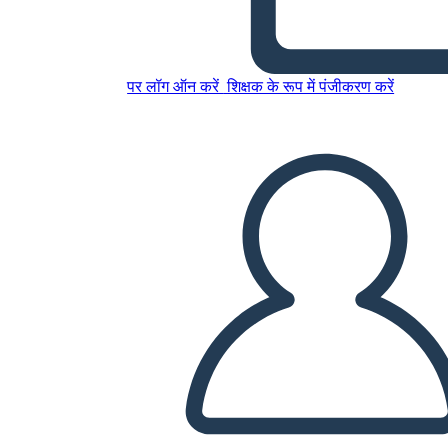
Esempio di Lily Rose del
Capodanno Lunare Della
Cina Antica
पर लॉग ऑन करें
शिक्षक के रूप में पंजीकरण करें
इस स्टोरीबोर्ड को कॉपी करें
स्टोरीबोर्ड बनाएं
स्लाइड शो चलाएं
मुझे पढ़कर सुनाओ