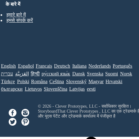
के बारे में
हमारे बारे में
हमसे संपर्क करें
English
Español
Français
Deutsch
Italiana
Nederlands
Português
עברית
العَرَبِيَّة
हिन्दी
ру́сский язы́к
Dansk
Svenska
Suomi
Norsk
Türkçe
Polski
Româna
Ceština
Slovenský
Magyar
Hrvatski
български
Lietuvos
Slovenščina
Latvijas
eesti
© 2026 - Clever Prototypes, LLC - सर्वाधिकार सुरक्षित।
StoryboardThat
Clever Prototypes , LLC
का एक ट्रेडमार्क ह
और यूएस पेटेंट और ट्रेडमार्क कार्यालय में पंजीकृत है