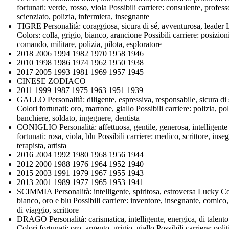
fortunati: verde, rosso, viola Possibili carriere: consulente, profess
scienziato, polizia, infermiera, insegnante
TIGRE Personalità: coraggiosa, sicura di sé, avventurosa, leader
Colors: colla, grigio, bianco, arancione Possibili carriere: posizion
comando, militare, polizia, pilota, esploratore
2018 2006 1994 1982 1970 1958 1946
2010 1998 1986 1974 1962 1950 1938
2017 2005 1993 1981 1969 1957 1945
CINESE ZODIACO
2011 1999 1987 1975 1963 1951 1939
GALLO Personalità: diligente, espressiva, responsabile, sicura di 
Colori fortunati: oro, marrone, giallo Possibili carriere: polizia, pol
banchiere, soldato, ingegnere, dentista
CONIGLIO Personalità: affettuosa, gentile, generosa, intelligente
fortunati: rosa, viola, blu Possibili carriere: medico, scrittore, inse
terapista, artista
2016 2004 1992 1980 1968 1956 1944
2012 2000 1988 1976 1964 1952 1940
2015 2003 1991 1979 1967 1955 1943
2013 2001 1989 1977 1965 1953 1941
SCIMMIA Personalità: intelligente, spiritosa, estroversa Lucky Co
bianco, oro e blu Possibili carriere: inventore, insegnante, comico
di viaggio, scrittore
DRAGO Personalità: carismatica, intelligente, energica, di talento
Colori fortunati: oro, argento, grigio, giallo Possibili carriere: polit