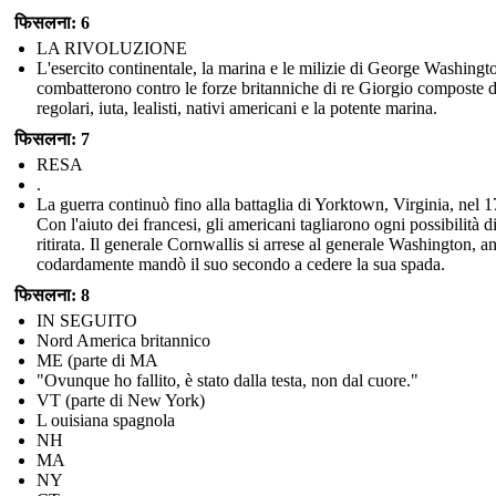
फिसलना: 6
LA RIVOLUZIONE
L'esercito continentale, la marina e le milizie di George Washingt
combatterono contro le forze britanniche di re Giorgio composte 
regolari, iuta, lealisti, nativi americani e la potente marina.
फिसलना: 7
RESA
.
La guerra continuò fino alla battaglia di Yorktown, Virginia, nel 
Con l'aiuto dei francesi, gli americani tagliarono ogni possibilità d
ritirata. Il generale Cornwallis si arrese al generale Washington, a
codardamente mandò il suo secondo a cedere la sua spada.
फिसलना: 8
IN SEGUITO
Nord America britannico
ME (parte di MA
"Ovunque ho fallito, è stato dalla testa, non dal cuore."
VT (parte di New York)
L ouisiana spagnola
NH
MA
NY