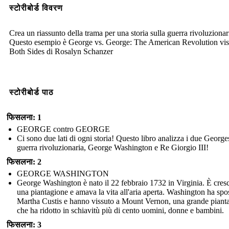
स्टोरीबोर्ड विवरण
Crea un riassunto della trama per una storia sulla guerra rivoluzionar
Questo esempio è George vs. George: The American Revolution vis
Both Sides di Rosalyn Schanzer
स्टोरीबोर्ड पाठ
फिसलना: 1
GEORGE contro GEORGE
Ci sono due lati di ogni storia! Questo libro analizza i due George
guerra rivoluzionaria, George Washington e Re Giorgio III!
फिसलना: 2
GEORGE WASHINGTON
George Washington è nato il 22 febbraio 1732 in Virginia. È cresc
una piantagione e amava la vita all'aria aperta. Washington ha spo
Martha Custis e hanno vissuto a Mount Vernon, una grande piant
che ha ridotto in schiavitù più di cento uomini, donne e bambini.
फिसलना: 3