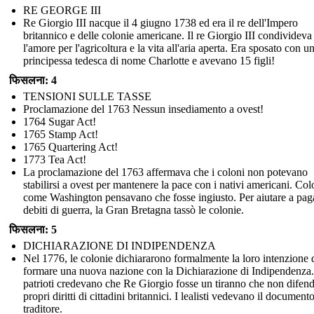
RE GEORGE III
Re Giorgio III nacque il 4 giugno 1738 ed era il re dell'Impero
britannico e delle colonie americane. Il re Giorgio III condivideva
l'amore per l'agricoltura e la vita all'aria aperta. Era sposato con u
principessa tedesca di nome Charlotte e avevano 15 figli!
फिसलना: 4
TENSIONI SULLE TASSE
Proclamazione del 1763 Nessun insediamento a ovest!
1764 Sugar Act!
1765 Stamp Act!
1765 Quartering Act!
1773 Tea Act!
La proclamazione del 1763 affermava che i coloni non potevano
stabilirsi a ovest per mantenere la pace con i nativi americani. Col
come Washington pensavano che fosse ingiusto. Per aiutare a paga
debiti di guerra, la Gran Bretagna tassò le colonie.
फिसलना: 5
DICHIARAZIONE DI INDIPENDENZA
Nel 1776, le colonie dichiararono formalmente la loro intenzione 
formare una nuova nazione con la Dichiarazione di Indipendenza.
patrioti credevano che Re Giorgio fosse un tiranno che non difend
propri diritti di cittadini britannici. I lealisti vedevano il documen
traditore.