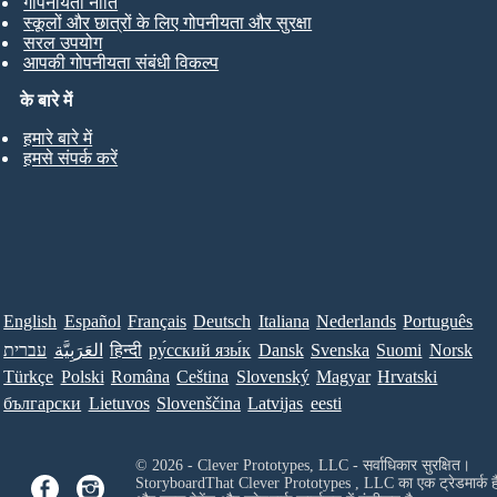
गोपनीयता नीति
स्कूलों और छात्रों के लिए गोपनीयता और सुरक्षा
सरल उपयोग
आपकी गोपनीयता संबंधी विकल्प
के बारे में
हमारे बारे में
हमसे संपर्क करें
English
Español
Français
Deutsch
Italiana
Nederlands
Português
עברית
العَرَبِيَّة
हिन्दी
ру́сский язы́к
Dansk
Svenska
Suomi
Norsk
Türkçe
Polski
Româna
Ceština
Slovenský
Magyar
Hrvatski
български
Lietuvos
Slovenščina
Latvijas
eesti
© 2026 - Clever Prototypes, LLC - सर्वाधिकार सुरक्षित।
StoryboardThat
Clever Prototypes , LLC
का एक ट्रेडमार्क ह