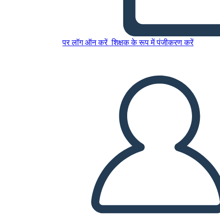
George Contro George di
Rosalyn Schanzer
पर लॉग ऑन करें
शिक्षक के रूप में पंजीकरण करें
इस स्टोरीबोर्ड को कॉपी करें
स्टोरीबोर्ड बनाएं
स्लाइड शो चलाएं
मुझे पढ़कर सुनाओ