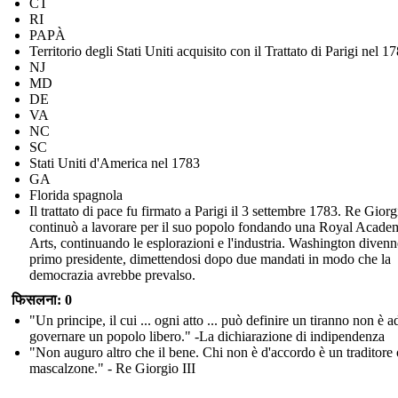
CT
RI
PAPÀ
Territorio degli Stati Uniti acquisito con il Trattato di Parigi nel 1
NJ
MD
DE
VA
NC
SC
Stati Uniti d'America nel 1783
GA
Florida spagnola
Il trattato di pace fu firmato a Parigi il 3 settembre 1783. Re Giorg
continuò a lavorare per il suo popolo fondando una Royal Acade
Arts, continuando le esplorazioni e l'industria. Washington divenne
primo presidente, dimettendosi dopo due mandati in modo che la
democrazia avrebbe prevalso.
फिसलना: 0
"Un principe, il cui ... ogni atto ... può definire un tiranno non è a
governare un popolo libero." -La dichiarazione di indipendenza
"Non auguro altro che il bene. Chi non è d'accordo è un traditore
mascalzone." - Re Giorgio III