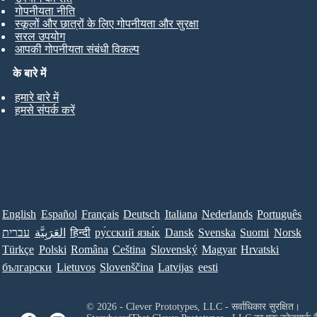
गोपनीयता नीति
स्कूलों और छात्रों के लिए गोपनीयता और सुरक्षा
सरल उपयोग
आपकी गोपनीयता संबंधी विकल्प
के बारे में
हमारे बारे में
हमसे संपर्क करें
English
Español
Français
Deutsch
Italiana
Nederlands
Português
עברית
العَرَبِيَّة
हिन्दी
ру́сский язы́к
Dansk
Svenska
Suomi
Norsk
Türkçe
Polski
Româna
Ceština
Slovenský
Magyar
Hrvatski
български
Lietuvos
Slovenščina
Latvijas
eesti
© 2026 - Clever Prototypes, LLC - सर्वाधिकार सुरक्षित।