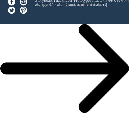
StoryboardThat
Clever Prototypes , LLC
का एक ट्रेडमार्क ह
और यूएस पेटेंट और ट्रेडमार्क कार्यालय में पंजीकृत है