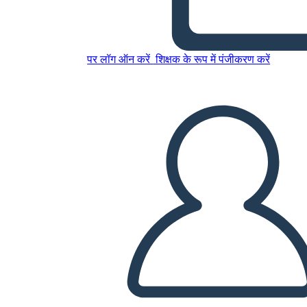
Grafico a T Della Rivoluzione
Americana
पर लॉग ऑन करें
शिक्षक के रूप में पंजीकरण करें
इस स्टोरीबोर्ड को कॉपी करें
स्टोरीबोर्ड बनाएं
स्लाइड शो चलाएं
मुझे पढ़कर सुनाओ