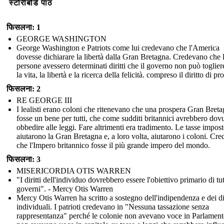
स्टोरीबोर्ड पाठ
फिसलना: 1
GEORGE WASHINGTON
George Washington e Patriots come lui credevano che l'America
dovesse dichiarare la libertà dalla Gran Bretagna. Credevano che 
persone avessero determinati diritti che il governo non può toglie
la vita, la libertà e la ricerca della felicità. compreso il diritto di pr
फिसलना: 2
RE GEORGE III
I lealisti erano coloni che ritenevano che una prospera Gran Bret
fosse un bene per tutti, che come sudditi britannici avrebbero dov
obbedire alle leggi. Fare altrimenti era tradimento. Le tasse impost
aiutarono la Gran Bretagna e, a loro volta, aiutarono i coloni. Cr
che l'Impero britannico fosse il più grande impero del mondo.
फिसलना: 3
MISERICORDIA OTIS WARREN
"I diritti dell'individuo dovrebbero essere l'obiettivo primario di tutt
governi". - Mercy Otis Warren
Mercy Otis Warren ha scritto a sostegno dell'indipendenza e dei dir
individuali. I patrioti credevano in "Nessuna tassazione senza
rappresentanza" perché le colonie non avevano voce in Parlament