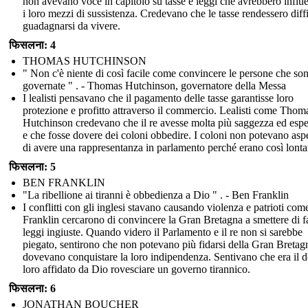
non avevano voce in capitolo su tasse e leggi che avrebbero influ
i loro mezzi di sussistenza. Credevano che le tasse rendessero diffi
guadagnarsi da vivere.
फिसलना: 4
THOMAS HUTCHINSON
" Non c'è niente di così facile come convincere le persone che so
governate " . - Thomas Hutchinson, governatore della Messa
I lealisti pensavano che il pagamento delle tasse garantisse loro
protezione e profitto attraverso il commercio. Lealisti come Thom
Hutchinson credevano che il re avesse molta più saggezza ed esp
e che fosse dovere dei coloni obbedire. I coloni non potevano aspe
di avere una rappresentanza in parlamento perché erano così lonta
फिसलना: 5
BEN FRANKLIN
"La ribellione ai tiranni è obbedienza a Dio " . - Ben Franklin
I conflitti con gli inglesi stavano causando violenza e patrioti co
Franklin cercarono di convincere la Gran Bretagna a smettere di f
leggi ingiuste. Quando videro il Parlamento e il re non si sarebbe
piegato, sentirono che non potevano più fidarsi della Gran Bretag
dovevano conquistare la loro indipendenza. Sentivano che era il 
loro affidato da Dio rovesciare un governo tirannico.
फिसलना: 6
JONATHAN BOUCHER