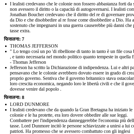
I lealisti credevano che le colonie non fossero abbastanza forti da 
non avessero il diritto o la capacità di autogovernarsi. I lealisti co
Jonathan Boucher credevano che il diritto del re di governare pro
da Dio e che disobbedire al re fosse come disobbedire a Dio. Ha 
sostenuto che impegnarsi in una guerra causerebbe più danni che
tasse extra.
फिसलना: 7
THOMAS JEFFERSON
" Lo tengo così un po 'di ribellione di tanto in tanto è un file cosa
, e tanto necessaria nel mondo politico quanto tempeste in quella fi
- Thomas Jefferson
Jefferson ha scritto la Dichiarazione di indipendenza. Lui e altri pa
pensavano che le colonie avrebbero dovuto essere in grado di crea
proprio governo. Sentiva che il governo britannico stava ostacola
loro crescita economica, negando loro le libertà civili e che il gov
dovesse venire dal popolo .
फिसलना: 8
LORD DUNMORE
I lealisti credevano che da quando la Gran Bretagna ha iniziato le
colonie e le ha protette, era loro dovere obbedire alle sue leggi.
Combattere per l'indipendenza danneggerebbe l'economia più del
tasse. Lord Dunmore incitò le persone schiavizzate a unirsi a lui c
patrioti. Ha promesso che se avessero combattuto con gli inglesi