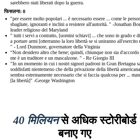
sarebbero stati liberati dopo la guerra.
फिसलना: 0
"per essere molto popolari ... è necessario essere ... come le person
sbagliate, ignoranti e inclini a resistere all'autorità. " -Jonathan Bo
leader religioso del Maryland
" tutti i servi a contratto, [uomini schiavi] ... che sono in grado e d
a portare armi [otterranno la loro libertà se si uniranno all'esercito 
" - Lord Dunmore, governatore della Virginia
“Non desidero altro che bene; quindi, chiunque non sia d'accordo
me è un traditore e un mascalzone. " - Re Giorgio III
"In un momento in cui i nostri signori padroni in Gran Bretagna 
soddisfatti nientemeno che della privazione della libertà americana
sembra estremamente necessario che si faccia qualcosa per ... man
[la libertà]" -George Washington
40 मिलियन
से अधिक स्टोरीबोर्ड
बनाए गए