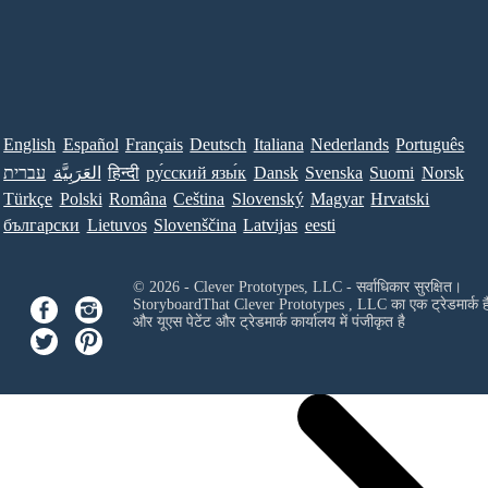
English
Español
Français
Deutsch
Italiana
Nederlands
Português
עברית
العَرَبِيَّة
हिन्दी
ру́сский язы́к
Dansk
Svenska
Suomi
Norsk
Türkçe
Polski
Româna
Ceština
Slovenský
Magyar
Hrvatski
български
Lietuvos
Slovenščina
Latvijas
eesti
© 2026 - Clever Prototypes, LLC - सर्वाधिकार सुरक्षित।
StoryboardThat
Clever Prototypes , LLC
का एक ट्रेडमार्क ह
और यूएस पेटेंट और ट्रेडमार्क कार्यालय में पंजीकृत है