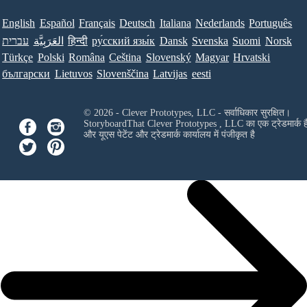
English
Español
Français
Deutsch
Italiana
Nederlands
Português
עברית
العَرَبِيَّة
हिन्दी
ру́сский язы́к
Dansk
Svenska
Suomi
Norsk
Türkçe
Polski
Româna
Ceština
Slovenský
Magyar
Hrvatski
български
Lietuvos
Slovenščina
Latvijas
eesti
© 2026 - Clever Prototypes, LLC - सर्वाधिकार सुरक्षित।
StoryboardThat
Clever Prototypes , LLC
का एक ट्रेडमार्क ह
और यूएस पेटेंट और ट्रेडमार्क कार्यालय में पंजीकृत है