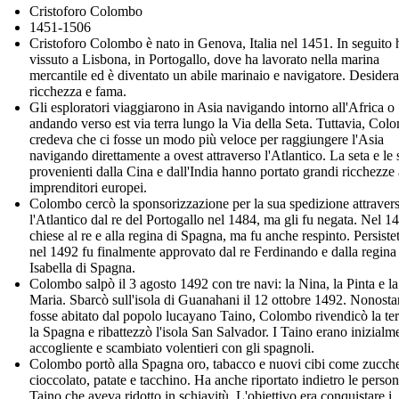
Cristoforo Colombo
1451-1506
Cristoforo Colombo è nato in Genova, Italia nel 1451. In seguito 
vissuto a Lisbona, in Portogallo, dove ha lavorato nella marina
mercantile ed è diventato un abile marinaio e navigatore. Desider
ricchezza e fama.
Gli esploratori viaggiarono in Asia navigando intorno all'Africa o
andando verso est via terra lungo la Via della Seta. Tuttavia, Col
credeva che ci fosse un modo più veloce per raggiungere l'Asia
navigando direttamente a ovest attraverso l'Atlantico. La seta e le 
provenienti dalla Cina e dall'India hanno portato grandi ricchezze 
imprenditori europei.
Colombo cercò la sponsorizzazione per la sua spedizione attraver
l'Atlantico dal re del Portogallo nel 1484, ma gli fu negata. Nel 1
chiese al re e alla regina di Spagna, ma fu anche respinto. Persistet
nel 1492 fu finalmente approvato dal re Ferdinando e dalla regina
Isabella di Spagna.
Colombo salpò il 3 agosto 1492 con tre navi: la Nina, la Pinta e l
Maria. Sbarcò sull'isola di Guanahani il 12 ottobre 1492. Nonosta
fosse abitato dal popolo lucayano Taino, Colombo rivendicò la ter
la Spagna e ribattezzò l'isola San Salvador. I Taino erano inizialm
accogliente e scambiato volentieri con gli spagnoli.
Colombo portò alla Spagna oro, tabacco e nuovi cibi come zucch
cioccolato, patate e tacchino. Ha anche riportato indietro le perso
Taino che aveva ridotto in schiavitù. L'obiettivo era conquistare i