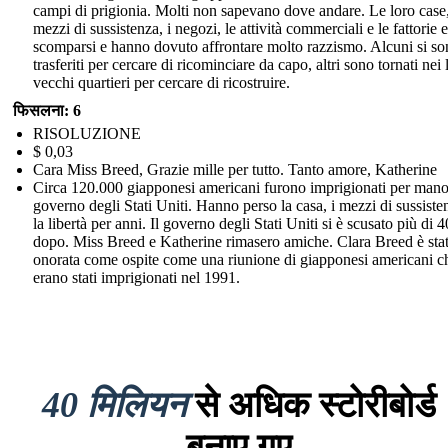
campi di prigionia. Molti non sapevano dove andare. Le loro case,
mezzi di sussistenza, i negozi, le attività commerciali e le fattorie 
scomparsi e hanno dovuto affrontare molto razzismo. Alcuni si s
trasferiti per cercare di ricominciare da capo, altri sono tornati nei 
vecchi quartieri per cercare di ricostruire.
फिसलना: 6
RISOLUZIONE
$ 0,03
Cara Miss Breed, Grazie mille per tutto. Tanto amore, Katherine
Circa 120.000 giapponesi americani furono imprigionati per mano
governo degli Stati Uniti. Hanno perso la casa, i mezzi di sussiste
la libertà per anni. Il governo degli Stati Uniti si è scusato più di 
dopo. Miss Breed e Katherine rimasero amiche. Clara Breed è sta
onorata come ospite come una riunione di giapponesi americani c
erano stati imprigionati nel 1991.
40 मिलियन
से अधिक स्टोरीबोर्ड
बनाए गए