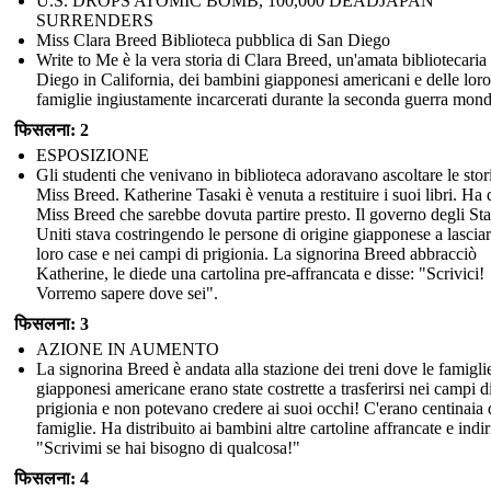
U.S. DROPS ATOMIC BOMB, 100,000 DEADJAPAN
SURRENDERS
Miss Clara Breed Biblioteca pubblica di San Diego
Write to Me è la vera storia di Clara Breed, un'amata bibliotecaria
Diego in California, dei bambini giapponesi americani e delle loro
famiglie ingiustamente incarcerati durante la seconda guerra mond
फिसलना: 2
ESPOSIZIONE
Gli studenti che venivano in biblioteca adoravano ascoltare le stor
Miss Breed. Katherine Tasaki è venuta a restituire i suoi libri. Ha 
Miss Breed che sarebbe dovuta partire presto. Il governo degli Sta
Uniti stava costringendo le persone di origine giapponese a lasciar
loro case e nei campi di prigionia. La signorina Breed abbracciò
Katherine, le diede una cartolina pre-affrancata e disse: "Scrivici!
Vorremo sapere dove sei".
फिसलना: 3
AZIONE IN AUMENTO
La signorina Breed è andata alla stazione dei treni dove le famigli
giapponesi americane erano state costrette a trasferirsi nei campi d
prigionia e non potevano credere ai suoi occhi! C'erano centinaia 
famiglie. Ha distribuito ai bambini altre cartoline affrancate e indir
"Scrivimi se hai bisogno di qualcosa!"
फिसलना: 4