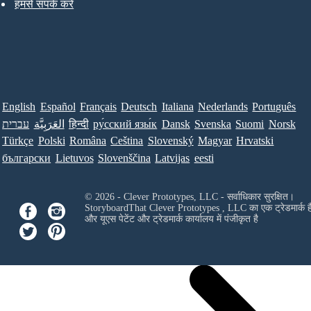
हमसे संपर्क करें
English
Español
Français
Deutsch
Italiana
Nederlands
Português
עברית
العَرَبِيَّة
हिन्दी
ру́сский язы́к
Dansk
Svenska
Suomi
Norsk
Türkçe
Polski
Româna
Ceština
Slovenský
Magyar
Hrvatski
български
Lietuvos
Slovenščina
Latvijas
eesti
© 2026 - Clever Prototypes, LLC - सर्वाधिकार सुरक्षित।
StoryboardThat
Clever Prototypes , LLC
का एक ट्रेडमार्क ह
और यूएस पेटेंट और ट्रेडमार्क कार्यालय में पंजीकृत है