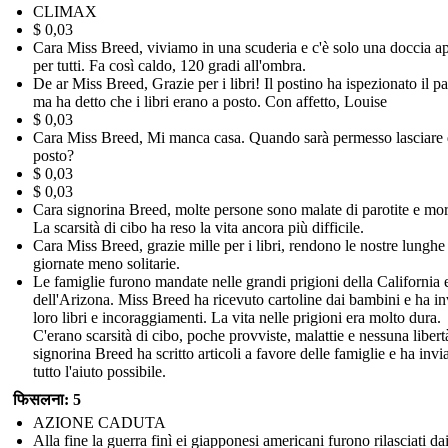
CLIMAX
$ 0,03
Cara Miss Breed, viviamo in una scuderia e c'è solo una doccia ap
per tutti. Fa così caldo, 120 gradi all'ombra.
De ar Miss Breed, Grazie per i libri! Il postino ha ispezionato il p
ma ha detto che i libri erano a posto. Con affetto, Louise
$ 0,03
Cara Miss Breed, Mi manca casa. Quando sarà permesso lasciare 
posto?
$ 0,03
$ 0,03
Cara signorina Breed, molte persone sono malate di parotite e mor
La scarsità di cibo ha reso la vita ancora più difficile.
Cara Miss Breed, grazie mille per i libri, rendono le nostre lunghe
giornate meno solitarie.
Le famiglie furono mandate nelle grandi prigioni della California 
dell'Arizona. Miss Breed ha ricevuto cartoline dai bambini e ha in
loro libri e incoraggiamenti. La vita nelle prigioni era molto dura.
C'erano scarsità di cibo, poche provviste, malattie e nessuna libert
signorina Breed ha scritto articoli a favore delle famiglie e ha invi
tutto l'aiuto possibile.
फिसलना: 5
AZIONE CADUTA
Alla fine la guerra finì ei giapponesi americani furono rilasciati da