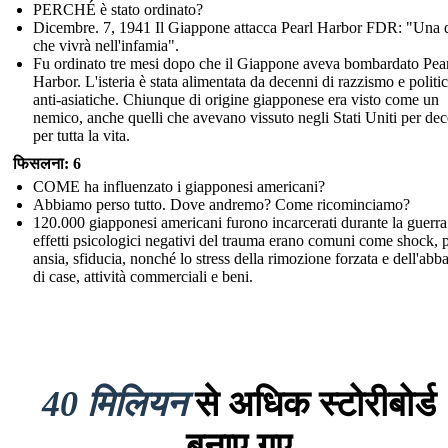
PERCHÉ è stato ordinato?
Dicembre. 7, 1941 Il Giappone attacca Pearl Harbor FDR: "Una 
che vivrà nell'infamia".
Fu ordinato tre mesi dopo che il Giappone aveva bombardato Pea
Harbor. L'isteria è stata alimentata da decenni di razzismo e politi
anti-asiatiche. Chiunque di origine giapponese era visto come un
nemico, anche quelli che avevano vissuto negli Stati Uniti per de
per tutta la vita.
फिसलना: 6
COME ha influenzato i giapponesi americani?
Abbiamo perso tutto. Dove andremo? Come ricominciamo?
120.000 giapponesi americani furono incarcerati durante la guerra
effetti psicologici negativi del trauma erano comuni come shock, 
ansia, sfiducia, nonché lo stress della rimozione forzata e dell'ab
di case, attività commerciali e beni.
40 मिलियन
से अधिक स्टोरीबोर्ड
बनाए गए