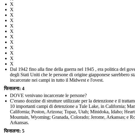
X
X
X
X
X
X
X
X
X
X
X
X
Dal 1942 fino alla fine della guerra nel 1945 , era politica del gov
degli Stati Uniti che le persone di origine giapponese sarebbero st
incarcerate nei campi in tutto il Midwest e l'ovest.
फिसलना: 4
DOVE venivano incarcerate le persone?
C'erano dozzine di strutture utilizzate per la detenzione e il tratta
10 importanti campi di detenzione a Tule Lake, in California; Ma
California; Poston, Arizona; Topaz, Utah; Minidoka, Idaho; Heart
Mountain, Wyoming; Granada, Colorado; Jerome, Arkansas; e R
Arkansas.
फिसलना: 5