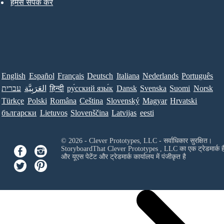
हमसे संपर्क करें
English
Español
Français
Deutsch
Italiana
Nederlands
Português
עברית
العَرَبِيَّة
हिन्दी
ру́сский язы́к
Dansk
Svenska
Suomi
Norsk
Türkçe
Polski
Româna
Ceština
Slovenský
Magyar
Hrvatski
български
Lietuvos
Slovenščina
Latvijas
eesti
© 2026 - Clever Prototypes, LLC - सर्वाधिकार सुरक्षित।
StoryboardThat
Clever Prototypes , LLC
का एक ट्रेडमार्क ह
और यूएस पेटेंट और ट्रेडमार्क कार्यालय में पंजीकृत है