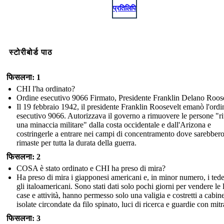
प्रतिलिपि
स्टोरीबोर्ड पाठ
फिसलना: 1
CHI l'ha ordinato?
Ordine esecutivo 9066 Firmato, Presidente Franklin Delano Roos
Il 19 febbraio 1942, il presidente Franklin Roosevelt emanò l'ordi
esecutivo 9066. Autorizzava il governo a rimuovere le persone "ri
una minaccia militare" dalla costa occidentale e dall'Arizona e
costringerle a entrare nei campi di concentramento dove sarebber
rimaste per tutta la durata della guerra.
फिसलना: 2
COSA è stato ordinato e CHI ha preso di mira?
Ha preso di mira i giapponesi americani e, in minor numero, i tede
gli italoamericani. Sono stati dati solo pochi giorni per vendere le 
case e attività, hanno permesso solo una valigia e costretti a cabin
isolate circondate da filo spinato, luci di ricerca e guardie con mitr
फिसलना: 3