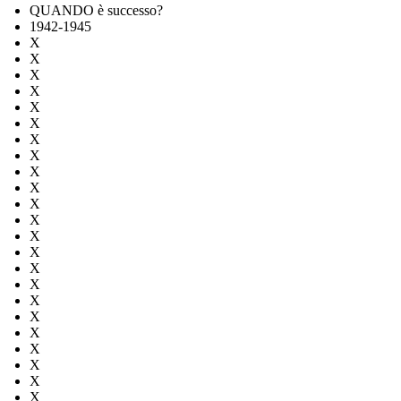
QUANDO è successo?
1942-1945
X
X
X
X
X
X
X
X
X
X
X
X
X
X
X
X
X
X
X
X
X
X
X