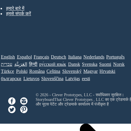
हमारे बारे में
हमसे संपर्क करें
English
Español
Français
Deutsch
Italiana
Nederlands
Português
עברית
العَرَبِيَّة
हिन्दी
ру́сский язы́к
Dansk
Svenska
Suomi
Norsk
Türkçe
Polski
Româna
Ceština
Slovenský
Magyar
Hrvatski
български
Lietuvos
Slovenščina
Latvijas
eesti
© 2026 - Clever Prototypes, LLC - सर्वाधिकार सुरक्षित।
StoryboardThat
Clever Prototypes , LLC
का एक ट्रेडमार्क ह
और यूएस पेटेंट और ट्रेडमार्क कार्यालय में पंजीकृत है