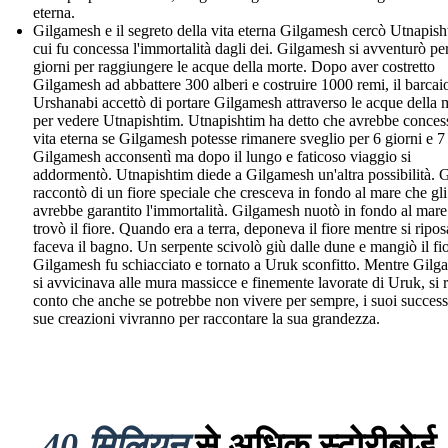
eterna.
Gilgamesh e il segreto della vita eterna Gilgamesh cercò Utnapish
cui fu concessa l'immortalità dagli dei. Gilgamesh si avventurò pe
giorni per raggiungere le acque della morte. Dopo aver costretto
Gilgamesh ad abbattere 300 alberi e costruire 1000 remi, il barcai
Urshanabi accettò di portare Gilgamesh attraverso le acque della 
per vedere Utnapishtim. Utnapishtim ha detto che avrebbe conces
vita eterna se Gilgamesh potesse rimanere sveglio per 6 giorni e 7 
Gilgamesh acconsentì ma dopo il lungo e faticoso viaggio si
addormentò. Utnapishtim diede a Gilgamesh un'altra possibilità. G
raccontò di un fiore speciale che cresceva in fondo al mare che gli
avrebbe garantito l'immortalità. Gilgamesh nuotò in fondo al mare
trovò il fiore. Quando era a terra, deponeva il fiore mentre si ripo
faceva il bagno. Un serpente scivolò giù dalle dune e mangiò il fi
Gilgamesh fu schiacciato e tornato a Uruk sconfitto. Mentre Gil
si avvicinava alle mura massicce e finemente lavorate di Uruk, si 
conto che anche se potrebbe non vivere per sempre, i suoi successi
sue creazioni vivranno per raccontare la sua grandezza.
40 मिलियन
से अधिक स्टोरीबोर्ड