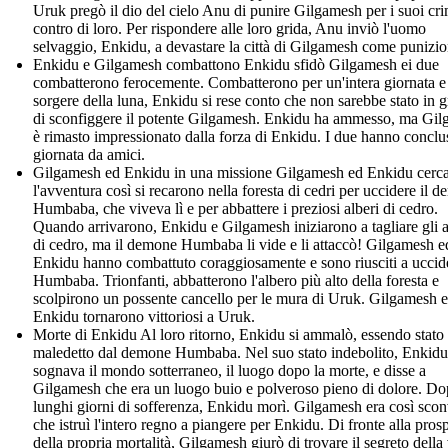
Uruk pregò il dio del cielo Anu di punire Gilgamesh per i suoi cri
contro di loro. Per rispondere alle loro grida, Anu inviò l'uomo
selvaggio, Enkidu, a devastare la città di Gilgamesh come punizio
Enkidu e Gilgamesh combattono Enkidu sfidò Gilgamesh ei due
combatterono ferocemente. Combatterono per un'intera giornata e
sorgere della luna, Enkidu si rese conto che non sarebbe stato in 
di sconfiggere il potente Gilgamesh. Enkidu ha ammesso, ma Gi
è rimasto impressionato dalla forza di Enkidu. I due hanno conclu
giornata da amici.
Gilgamesh ed Enkidu in una missione Gilgamesh ed Enkidu cerc
l'avventura così si recarono nella foresta di cedri per uccidere il 
Humbaba, che viveva lì e per abbattere i preziosi alberi di cedro.
Quando arrivarono, Enkidu e Gilgamesh iniziarono a tagliare gli a
di cedro, ma il demone Humbaba li vide e li attaccò! Gilgamesh e
Enkidu hanno combattuto coraggiosamente e sono riusciti a uccid
Humbaba. Trionfanti, abbatterono l'albero più alto della foresta e
scolpirono un possente cancello per le mura di Uruk. Gilgamesh 
Enkidu tornarono vittoriosi a Uruk.
Morte di Enkidu Al loro ritorno, Enkidu si ammalò, essendo stato
maledetto dal demone Humbaba. Nel suo stato indebolito, Enkidu
sognava il mondo sotterraneo, il luogo dopo la morte, e disse a
Gilgamesh che era un luogo buio e polveroso pieno di dolore. D
lunghi giorni di sofferenza, Enkidu morì. Gilgamesh era così scon
che istruì l'intero regno a piangere per Enkidu. Di fronte alla prosp
della propria mortalità, Gilgamesh giurò di trovare il segreto della 