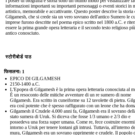
I poster di biografia e storia sono un ottimo modo per visualizzare fat
informazioni importanti su importanti personaggi o eventi storici in
artistico, memorabile e accattivante. Questo poster descrive la storia 
Gilgamesh, che si crede sia un vero sovrano dell'antico Sumero le cu
imprese furono descritte nel poema epico scritto nel 1800 a.C. e rite
essere la prima grande opera letteraria e il secondo testo religioso pi
antico conosciuto.
स्टोरीबोर्ड पाठ
फिसलना: 1
EPICO DI GILGAMESH
2150-1400 a.C.
L'Epopea di Gilgamesh è la prima opera letteraria conosciuta al 
È un resoconto delle mitiche avventure di un re sumero di nome
Gilgamesh. Era scritto in cuneiforme su 12 tavolette di pietra. Gi
era così potente che è spesso raffigurato con un leone che ha dom
Gilgamesh il Crudele 4.000 anni fa, Gilgamesh era il sovrano della
stato sumera di Uruk. Si diceva che fosse 1/3 umano e 2/3 dio e
possedeva una forza super umana. Come re, fece costruire enorm
intorno a Uruk per tenere lontani gli intrusi. Tuttavia, all'interno de
mura, Gilgamesh era un sovrano opprimente e crudele. Il popolo 