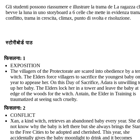
Gli studenti possono riassumere e illustrare la trama de La ragazza c
bevve la luna in uno storyboard a 6 celle che mette in evidenza tram
conflitto, trama in crescita, climax, punto di svolta e risoluzione.
स्टोरीबोर्ड पाठ
फिसलना: 1
EXPOSITION
The villagers of the Protectorate are scared into obedience by a ter
witch. The Elders force villagers to sacrifice the youngest baby o
year to appease her. On this Day of Sacrifice, Adara is unwilling t
up her baby. The Elders lock her in a tower and leave the baby at 
edge of the woods for the witch. Antain, the Elder in Training is
traumatized at seeing such cruelty.
फिसलना: 2
CONFLICT
Xan, a kind witch, retrieves an abandoned baby every year. She 
not know why the baby is left there but she always brings the Sta
to the Free Cities to be adopted and cherished. This year, she
accidentally gives the baby moonlight to drink and it becomes