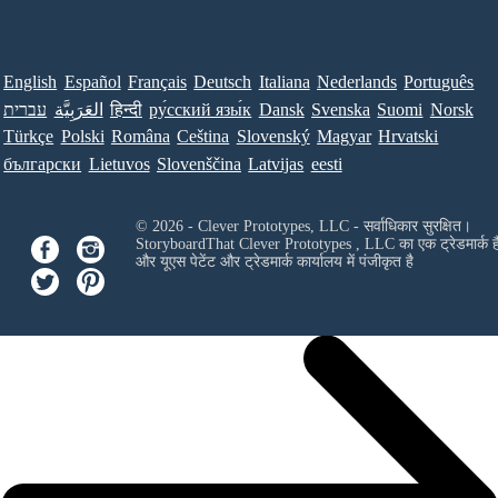
English
Español
Français
Deutsch
Italiana
Nederlands
Português
עברית
العَرَبِيَّة
हिन्दी
ру́сский язы́к
Dansk
Svenska
Suomi
Norsk
Türkçe
Polski
Româna
Ceština
Slovenský
Magyar
Hrvatski
български
Lietuvos
Slovenščina
Latvijas
eesti
© 2026 - Clever Prototypes, LLC - सर्वाधिकार सुरक्षित।
StoryboardThat
Clever Prototypes , LLC
का एक ट्रेडमार्क ह
और यूएस पेटेंट और ट्रेडमार्क कार्यालय में पंजीकृत है