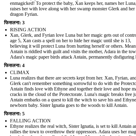
enmagicked! To protect the baby, Xan keeps her, names her Luna
raises her with love along with her swamp monster Glerk and her 
dragon Fyrian.
फिसलना: 3
RISING ACTION
Xan, Glerk, and Fyrian love Luna but her magic gets out of contro
age 5, Xan casts a spell on her to hide her magic until she is 13,
believing it will protect Luna from hurting herself or others. Mea
Antain is riddled with guilt and visits the mother, Adara in the tow
Adara's magic paper birds attack Antain, permanently disfiguring
फिसलना: 4
CLIMAX
Luna realizes that there are secrets kept from her. Xan, Fyrian, an
Glerk can't remember something sorrowful to do with the Protecto
Antain finds love with Ethyne and together their love and hope 
cracks in the cloud of the Protectorate. Luna's magic breaks free ju
Antain embarks on a quest to kill the witch to save his and Ethyne
newborn baby. Sister Ignatia goes to the woods to kill Antain.
फिसलना: 5
FALLING ACTION
Ethyne realizes the real witch, Sister Ignatia, is set to kill Antain 
rallies the town to overthrow their oppressors. Adara uses her mag