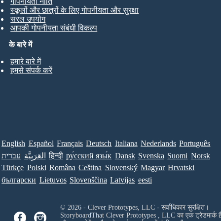
गोपनीयता नीति
स्कूलों और छात्रों के लिए गोपनीयता और सुरक्षा
सरल उपयोग
आपकी गोपनीयता संबंधी विकल्प
के बारे में
हमारे बारे में
हमसे संपर्क करें
English
Español
Français
Deutsch
Italiana
Nederlands
Português
עברית
العَرَبِيَّة
हिन्दी
ру́сский язы́к
Dansk
Svenska
Suomi
Norsk
Türkçe
Polski
Româna
Ceština
Slovenský
Magyar
Hrvatski
български
Lietuvos
Slovenščina
Latvijas
eesti
© 2026 - Clever Prototypes, LLC - सर्वाधिकार सुरक्षित।
StoryboardThat
Clever Prototypes , LLC
का एक ट्रेडमार्क ह