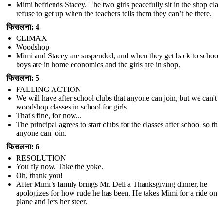
Mimi befriends Stacey. The two girls peacefully sit in the shop cl
refuse to get up when the teachers tells them they can’t be there.
फिसलना: 4
CLIMAX
Woodshop
Mimi and Stacey are suspended, and when they get back to school
boys are in home economics and the girls are in shop.
फिसलना: 5
FALLING ACTION
We will have after school clubs that anyone can join, but we can't
woodshop classes in school for girls.
That's fine, for now...
The principal agrees to start clubs for the classes after school so th
anyone can join.
फिसलना: 6
RESOLUTION
You fly now. Take the yoke.
Oh, thank you!
After Mimi’s family brings Mr. Dell a Thanksgiving dinner, he
apologizes for how rude he has been. He takes Mimi for a ride on
plane and lets her steer.