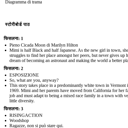
Diagramma di trama
स्टोरीबोर्ड पाठ
फिसलना: 1
Pieno Cicada Moon di Marilyn Hilton
Mimi is half Black and half Japanese. As the new girl in town, sh
struggles to find her place amongst her peers, but never gives up 
dream of becoming an astronaut and making the world a better pl
फिसलना: 2
ESPOSIZIONE
So, what are you, anyway?
This story takes place in a predominantly white town in Vermont 
1969. Mimi and her parents have moved from California for her fa
job and must adapt to being a mixed race family in a town with v
little diversity.
फिसलना: 3
RISINGACTION
Woodshop
Ragazze, non si può stare qui.