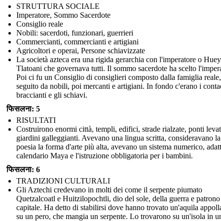
STRUTTURA SOCIALE
Imperatore, Sommo Sacerdote
Consiglio reale
Nobili: sacerdoti, funzionari, guerrieri
Commercianti, commercianti e artigiani
Agricoltori e operai, Persone schiavizzate
La società azteca era una rigida gerarchia con l'imperatore o Huey
Tlatoani che governava tutti. Il sommo sacerdote ha scelto l'imper
Poi ci fu un Consiglio di consiglieri composto dalla famiglia reale,
seguito da nobili, poi mercanti e artigiani. In fondo c'erano i contad
braccianti e gli schiavi.
फिसलना: 5
RISULTATI
Costruirono enormi città, templi, edifici, strade rialzate, ponti levat
giardini galleggianti. Avevano una lingua scritta, consideravano la
poesia la forma d'arte più alta, avevano un sistema numerico, adatt
calendario Maya e l'istruzione obbligatoria per i bambini.
फिसलना: 6
TRADIZIONI CULTURALI
Gli Aztechi credevano in molti dei come il serpente piumato
Quetzalcoatl e Huitzilopochtli, dio del sole, della guerra e patrono
capitale. Ha detto di stabilirsi dove hanno trovato un'aquila appoll
su un pero, che mangia un serpente. Lo trovarono su un'isola in u