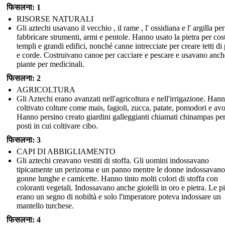
फिसलना: 1
RISORSE NATURALI
Gli aztechi usavano il vecchio , il rame , l' ossidiana e l' argilla per
fabbricare strumenti, armi e pentole. Hanno usato la pietra per cos
templi e grandi edifici, nonché canne intrecciate per creare tetti di
e corde. Costruivano canoe per cacciare e pescare e usavano anch
piante per medicinali.
फिसलना: 2
AGRICOLTURA
Gli Aztechi erano avanzati nell'agricoltura e nell'irrigazione. Han
coltivato colture come mais, fagioli, zucca, patate, pomodori e av
Hanno persino creato giardini galleggianti chiamati chinampas per
posti in cui coltivare cibo.
फिसलना: 3
CAPI DI ABBIGLIAMENTO
Gli aztechi creavano vestiti di stoffa. Gli uomini indossavano
tipicamente un perizoma e un panno mentre le donne indossavano
gonne lunghe e camicette. Hanno tinto molti colori di stoffa con
coloranti vegetali. Indossavano anche gioielli in oro e pietra. Le 
erano un segno di nobiltà e solo l'imperatore poteva indossare un
mantello turchese.
फिसलना: 4