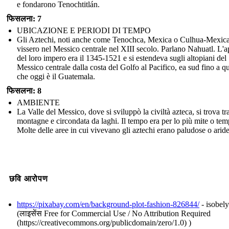
e fondarono Tenochtitlán.
फिसलना: 7
UBICAZIONE E PERIODI DI TEMPO
Gli Aztechi, noti anche come Tenochca, Mexica o Culhua-Mexica
vissero nel Messico centrale nel XIII secolo. Parlano Nahuatl. L'a
del loro impero era il 1345-1521 e si estendeva sugli altopiani del
Messico centrale dalla costa del Golfo al Pacifico, ea sud fino a q
che oggi è il Guatemala.
फिसलना: 8
AMBIENTE
La Valle del Messico, dove si sviluppò la civiltà azteca, si trova tra
montagne e circondata da laghi. Il tempo era per lo più mite o tem
Molte delle aree in cui vivevano gli aztechi erano paludose o aride
छवि आरोपण
https://pixabay.com/en/background-plot-fashion-826844/
- isobely
(लाइसेंस Free for Commercial Use / No Attribution Required
(https://creativecommons.org/publicdomain/zero/1.0) )