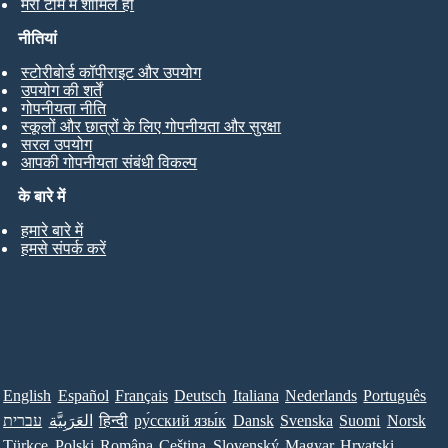
मेरी टीम में शामिल हों
नीतियां
स्टोरीबोर्ड कॉपीराइट और उपयोग
उपयोग की शर्तें
गोपनीयता नीति
स्कूलों और छात्रों के लिए गोपनीयता और सुरक्षा
सरल उपयोग
आपकी गोपनीयता संबंधी विकल्प
के बारे में
हमारे बारे में
हमसे संपर्क करें
English
Español
Français
Deutsch
Italiana
Nederlands
Português
עברית
العَرَبِيَّة
हिन्दी
ру́сский язы́к
Dansk
Svenska
Suomi
Norsk
Türkçe
Polski
Româna
Ceština
Slovenský
Magyar
Hrvatski