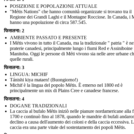
POSIZIONE E POPOLAZIONE ATTUALE
"Métis Nations" che hanno comunità organizzate si trovano tra il
Regione dei Grandi Laghi e il Montagne Rocciose. In Canada, i M
hanno una popolazione di circa 587.545.
फिसलना: 2
AMBIENTE PASSATO E PRESENTE
I Métis vivono in tutto il Canada, ma la tradizionale " patria " è ne
praterie canadesi, principalmente lungo i fiumi Red e Assiniboine 
Manitoba. Oggi le persone di Méti vivono sia nelle aree urbane ch
quelle rurali.
फिसलना: 3
LINGUA: MICHIF
Tánishi kiya mataen! (Buongiorno!)
Michif è la lingua del popolo Métis. È emerso nel 1800 ed è
principalmente un mix di Plains Cree e canadese francese.
फिसलना: 4
DOGANE TRADIZIONALI
La caccia al bufalo Métis iniziò nelle pianure nordamericane alla f
1700 e continuò fino al 1878, quando le mandrie di bufali andaro
declino a causa dell'aumento dei coloni e della caccia eccessiva. 
caccia era una parte vitale del sostentamento dei popoli Métis.