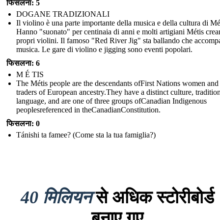
फिसलना: 5
DOGANE TRADIZIONALI
Il violino è una parte importante della musica e della cultura di Mé
Hanno "suonato" per centinaia di anni e molti artigiani Métis crea
propri violini. Il famoso "Red River Jig" sta ballando che accomp
musica. Le gare di violino e jigging sono eventi popolari.
फिसलना: 6
M É TIS
The Métis people are the descendants ofFirst Nations women and 
traders of European ancestry.They have a distinct culture, traditio
language, and are one of three groups ofCanadian Indigenous
peoplesreferenced in theCanadianConstitution.
फिसलना: 0
Tánishi ta famee? (Come sta la tua famiglia?)
40 मिलियन
से अधिक स्टोरीबोर्ड
बनाए गए