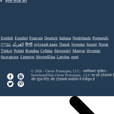
हमसे संपर्क करें
English
Español
Français
Deutsch
Italiana
Nederlands
Português
עברית
العَرَبِيَّة
हिन्दी
ру́сский язы́к
Dansk
Svenska
Suomi
Norsk
Türkçe
Polski
Româna
Ceština
Slovenský
Magyar
Hrvatski
български
Lietuvos
Slovenščina
Latvijas
eesti
© 2026 - Clever Prototypes, LLC - सर्वाधिकार सुरक्षित।
StoryboardThat
Clever Prototypes , LLC
का एक ट्रेडमार्क ह
और यूएस पेटेंट और ट्रेडमार्क कार्यालय में पंजीकृत है