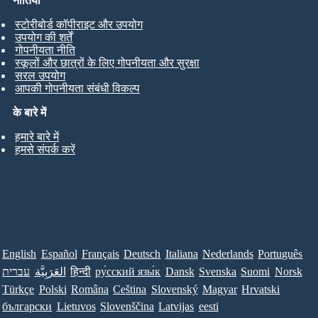
नीतियां
स्टोरीबोर्ड कॉपीराइट और उपयोग
उपयोग की शर्तें
गोपनीयता नीति
स्कूलों और छात्रों के लिए गोपनीयता और सुरक्षा
सरल उपयोग
आपकी गोपनीयता संबंधी विकल्प
के बारे में
हमारे बारे में
हमसे संपर्क करें
English
Español
Français
Deutsch
Italiana
Nederlands
Português
עברית
العَرَبِيَّة
हिन्दी
ру́сский язы́к
Dansk
Svenska
Suomi
Norsk
Türkçe
Polski
Româna
Ceština
Slovenský
Magyar
Hrvatski
български
Lietuvos
Slovenščina
Latvijas
eesti