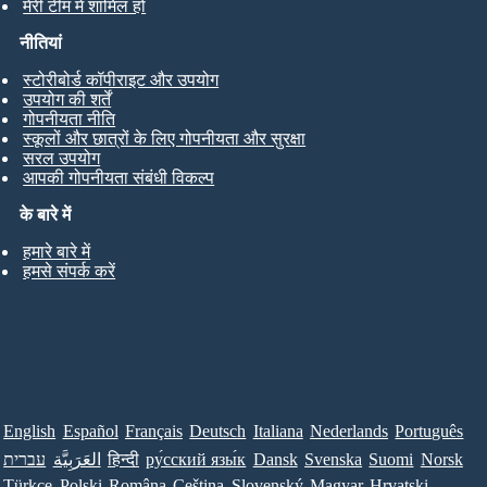
मेरी टीम में शामिल हों
नीतियां
स्टोरीबोर्ड कॉपीराइट और उपयोग
उपयोग की शर्तें
गोपनीयता नीति
स्कूलों और छात्रों के लिए गोपनीयता और सुरक्षा
सरल उपयोग
आपकी गोपनीयता संबंधी विकल्प
के बारे में
हमारे बारे में
हमसे संपर्क करें
English
Español
Français
Deutsch
Italiana
Nederlands
Português
עברית
العَرَبِيَّة
हिन्दी
ру́сский язы́к
Dansk
Svenska
Suomi
Norsk
Türkçe
Polski
Româna
Ceština
Slovenský
Magyar
Hrvatski