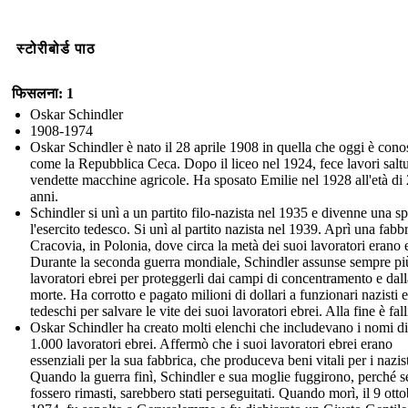
स्टोरीबोर्ड पाठ
फिसलना: 1
Oskar Schindler
1908-1974
Oskar Schindler è nato il 28 aprile 1908 in quella che oggi è cono
come la Repubblica Ceca. Dopo il liceo nel 1924, fece lavori saltu
vendette macchine agricole. Ha sposato Emilie nel 1928 all'età di
anni.
Schindler si unì a un partito filo-nazista nel 1935 e divenne una sp
l'esercito tedesco. Si unì al partito nazista nel 1939. Aprì una fabb
Cracovia, in Polonia, dove circa la metà dei suoi lavoratori erano 
Durante la seconda guerra mondiale, Schindler assunse sempre pi
lavoratori ebrei per proteggerli dai campi di concentramento e dall
morte. Ha corrotto e pagato milioni di dollari a funzionari nazisti e
tedeschi per salvare le vite dei suoi lavoratori ebrei. Alla fine è fall
Oskar Schindler ha creato molti elenchi che includevano i nomi di
1.000 lavoratori ebrei. Affermò che i suoi lavoratori ebrei erano
essenziali per la sua fabbrica, che produceva beni vitali per i nazist
Quando la guerra finì, Schindler e sua moglie fuggirono, perché s
fossero rimasti, sarebbero stati perseguitati. Quando morì, il 9 otto