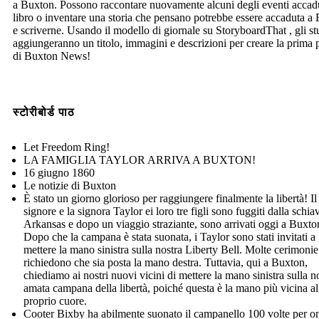
a Buxton. Possono raccontare nuovamente alcuni degli eventi accadu
libro o inventare una storia che pensano potrebbe essere accaduta a
e scriverne. Usando il modello di giornale su StoryboardThat , gli st
aggiungeranno un titolo, immagini e descrizioni per creare la prima 
di Buxton News!
स्टोरीबोर्ड पाठ
Let Freedom Ring!
LA FAMIGLIA TAYLOR ARRIVA A BUXTON!
16 giugno 1860
Le notizie di Buxton
È stato un giorno glorioso per raggiungere finalmente la libertà! Il
signore e la signora Taylor ei loro tre figli sono fuggiti dalla schiav
Arkansas e dopo un viaggio straziante, sono arrivati oggi a Buxto
Dopo che la campana è stata suonata, i Taylor sono stati invitati a
mettere la mano sinistra sulla nostra Liberty Bell. Molte cerimonie
richiedono che sia posta la mano destra. Tuttavia, qui a Buxton,
chiediamo ai nostri nuovi vicini di mettere la mano sinistra sulla n
amata campana della libertà, poiché questa è la mano più vicina al
proprio cuore.
Cooter Bixby ha abilmente suonato il campanello 100 volte per o