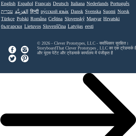
English
Español
Français
Deutsch
Italiana
Nederlands
Português
עברית
العَرَبِيَّة
हिन्दी
ру́сский язы́к
Dansk
Svenska
Suomi
Norsk
Türkçe
Polski
Româna
Ceština
Slovenský
Magyar
Hrvatski
български
Lietuvos
Slovenščina
Latvijas
eesti
© 2026 - Clever Prototypes, LLC - सर्वाधिकार सुरक्षित।
StoryboardThat
Clever Prototypes , LLC
का एक ट्रेडमार्क ह
और यूएस पेटेंट और ट्रेडमार्क कार्यालय में पंजीकृत है