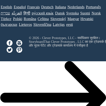
English
Español
Français
Deutsch
Italiana
Nederlands
Português
עברית
العَرَبِيَّة
हिन्दी
ру́сский язы́к
Dansk
Svenska
Suomi
Norsk
Türkçe
Polski
Româna
Ceština
Slovenský
Magyar
Hrvatski
български
Lietuvos
Slovenščina
Latvijas
eesti
© 2026 - Clever Prototypes, LLC - सर्वाधिकार सुरक्षित।
StoryboardThat
Clever Prototypes , LLC
का एक ट्रेडमार्क ह
और यूएस पेटेंट और ट्रेडमार्क कार्यालय में पंजीकृत है