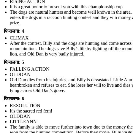
RISING ACTION
It is a great honor to present you with this championship cup.
The dogs are natural hunters and become well known in the area. 
enters the dogs in a raccoon hunting contest and they win money 
prize.
फिसलना: 4
CLIMAX
After the contest, Billy and the dogs are hunting and come across 
mountain lion. The dogs save Billy’s life by fighting off the moun
lion, and Old Dan is very badly injured.
फिसलना: 5
FALLING ACTION
OLDDAN
Old Dan dies from his injuries, and Billy is devastated. Little Ann 
heartbroken and refuses to eat. She loses her will to live and dies 
lying across Old Dan’s grave.
फिसलना: 6
RESOLUTION
It's the sacred red fern!
OLDDAN
LITTLEANN
The family is able to move further into town due to the money th
won from the hunting competition. Before they move, Billy visits 