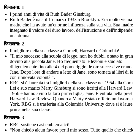
फिसलना: 1
I primi anni di vita di Ruth Bader Ginsburg
Ruth Bader è nata il 15 marzo 1933 a Brooklyn. Era molto vicina
madre che ha avuto un'enorme influenza sulla sua vita. Sua madre
insegnato il valore del duro lavoro, dell'istruzione e dell'indipende
una donna.
फिसलना: 2
Il migliore della sua classe a Cornell, Harvard e Columbia!
"Il mio successo alla scuola di legge, non ho dubbi, è stato in gran
dovuto alla piccola Jane. Ho frequentato le lezioni e studiato
diligentemente fino alle 4 del pomeriggio; le ore successive erano l
Jane. Dopo l'ora di andare a letto di Jane, sono tornata ai libri di l
con rinnovata volontà ".
RBG si è laureata tra i migliori della sua classe nel 1954 alla Corne
Lei e suo marito Marty Ginsburg si sono iscritti alla Harvard Law
1956 e hanno avuto la loro prima figlia, Jane. È entrata nella prest
Harvard Law Review. Quando a Marty è stato offerto un lavoro 
York, RBG si è trasferita alla Columbia University dove si è laure
prima nella sua classe!
फिसलना: 3
RBG sostiene casi emblematici!
“Non chiedo alcun favore per il mio sesso. Tutto quello che chied