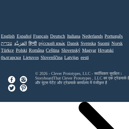
English
Español
Français
Deutsch
Italiana
Nederlands
Português
עברית
العَرَبِيَّة
हिन्दी
ру́сский язы́к
Dansk
Svenska
Suomi
Norsk
Türkçe
Polski
Româna
Ceština
Slovenský
Magyar
Hrvatski
български
Lietuvos
Slovenščina
Latvijas
eesti
© 2026 - Clever Prototypes, LLC - सर्वाधिकार सुरक्षित।
StoryboardThat
Clever Prototypes , LLC
का एक ट्रेडमार्क ह
और यूएस पेटेंट और ट्रेडमार्क कार्यालय में पंजीकृत है