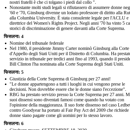
nostri fratelli è che ci tolgano i piedi dal collo ".
Nonostante molti studi legali si rifiutassero di assumere donne neg
'60 e '70, Ginsburg divenne un lodato professore di diritto alla Ru
alla Columbia University. È stata consulente legale per l'ACLU e
direttrice del Women's Rights Project. Negli anni '70 ha vinto 5 ca
storici di discriminazione di genere davanti alla Corte Suprema.
फिसलना: 4
Nomine del tribunale federale
Nel 1980, il presidente Jimmy Carter nominò Ginsburg alla Corte
d'Appello degli Stati Uniti per il Distretto di Columbia. Ha prestat
servizio in tribunale per tredici anni fino al 1993, quando il presid
Bill Clinton l'ha nominata alla Corte Suprema degli Stati Uniti.
फिसलना: 5
Giustizia della Corte Suprema di Ginsburg per 27 anni!
"Le donne appartengono a tutti i luoghi in cui vengono prese le
decisioni. Non dovrebbe essere che le donne siano l'eccezione".
RBG ha prestato servizio presso la Corte Suprema per 27 anni. Mo
suoi dissensi sono diventati famosi come quando ha votato con
l'opinione della maggioranza. Il suo forte dissenso nel caso Ledbet
contro Goodyear ha portato al Fair Pay Act del 2009 che richiede 
donne siano pagate come gli uomini per lo stesso lavoro.
फिसलना: 6