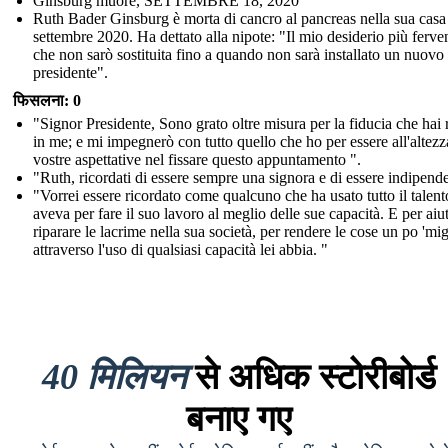
Ginsburg muore, SETTEMBRE 18, 2020
Ruth Bader Ginsburg è morta di cancro al pancreas nella sua casa 
settembre 2020. Ha dettato alla nipote: "Il mio desiderio più ferve
che non sarò sostituita fino a quando non sarà installato un nuovo
presidente".
फिसलना: 0
"Signor Presidente, Sono grato oltre misura per la fiducia che hai 
in me; e mi impegnerò con tutto quello che ho per essere all'altezz
vostre aspettative nel fissare questo appuntamento ".
"Ruth, ricordati di essere sempre una signora e di essere indipend
"Vorrei essere ricordato come qualcuno che ha usato tutto il talen
aveva per fare il suo lavoro al meglio delle sue capacità. E per aiu
riparare le lacrime nella sua società, per rendere le cose un po 'mig
attraverso l'uso di qualsiasi capacità lei abbia. "
40 मिलियन
से अधिक स्टोरीबोर्ड
बनाए गए