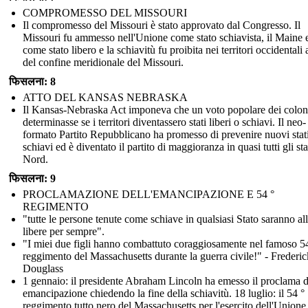
COMPROMESSO DEL MISSOURI
Il compromesso del Missouri è stato approvato dal Congresso. Il
Missouri fu ammesso nell'Unione come stato schiavista, il Maine 
come stato libero e la schiavitù fu proibita nei territori occidentali
del confine meridionale del Missouri.
फिसलना: 8
ATTO DEL KANSAS NEBRASKA
Il Kansas-Nebraska Act imponeva che un voto popolare dei colon
determinasse se i territori diventassero stati liberi o schiavi. Il neo-
formato Partito Repubblicano ha promesso di prevenire nuovi stat
schiavi ed è diventato il partito di maggioranza in quasi tutti gli sta
Nord.
फिसलना: 9
PROCLAMAZIONE DELL'EMANCIPAZIONE E 54 °
REGIMENTO
"tutte le persone tenute come schiave in qualsiasi Stato saranno al
libere per sempre".
"I miei due figli hanno combattuto coraggiosamente nel famoso 5
reggimento del Massachusetts durante la guerra civile!" - Frederic
Douglass
1 gennaio: il presidente Abraham Lincoln ha emesso il proclama d
emancipazione chiedendo la fine della schiavitù. 18 luglio: il 54 °
reggimento tutto nero del Massachusetts per l'esercito dell'Unione