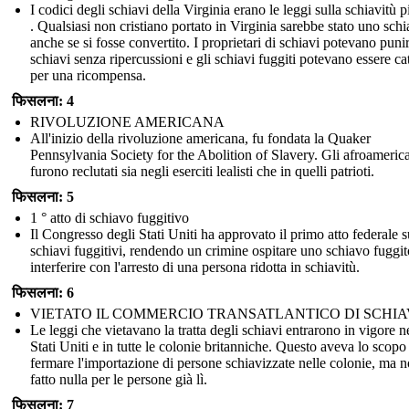
I codici degli schiavi della Virginia erano le leggi sulla schiavitù 
. Qualsiasi non cristiano portato in Virginia sarebbe stato uno sch
anche se si fosse convertito. I proprietari di schiavi potevano punir
schiavi senza ripercussioni e gli schiavi fuggiti potevano essere cat
per una ricompensa.
फिसलना: 4
RIVOLUZIONE AMERICANA
All'inizio della rivoluzione americana, fu fondata la Quaker
Pennsylvania Society for the Abolition of Slavery. Gli afroameric
furono reclutati sia negli eserciti lealisti che in quelli patrioti.
फिसलना: 5
1 ° atto di schiavo fuggitivo
Il Congresso degli Stati Uniti ha approvato il primo atto federale s
schiavi fuggitivi, rendendo un crimine ospitare uno schiavo fuggit
interferire con l'arresto di una persona ridotta in schiavitù.
फिसलना: 6
VIETATO IL COMMERCIO TRANSATLANTICO DI SCHIA
Le leggi che vietavano la tratta degli schiavi entrarono in vigore n
Stati Uniti e in tutte le colonie britanniche. Questo aveva lo scopo
fermare l'importazione di persone schiavizzate nelle colonie, ma 
fatto nulla per le persone già lì.
फिसलना: 7