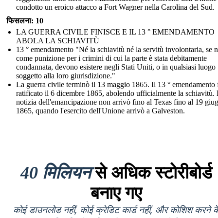
condotto un eroico attacco a Fort Wagner nella Carolina del Sud.
फिसलना: 10
LA GUERRA CIVILE FINISCE E IL 13 ° EMENDAMENTO
ABOLA LA SCHIAVITÙ
13 ° emendamento "Né la schiavitù né la servitù involontaria, se 
come punizione per i crimini di cui la parte è stata debitamente
condannata, devono esistere negli Stati Uniti, o in qualsiasi luogo
soggetto alla loro giurisdizione."
La guerra civile terminò il 13 maggio 1865. Il 13 ° emendamento 
ratificato il 6 dicembre 1865, abolendo ufficialmente la schiavitù.
notizia dell'emancipazione non arrivò fino al Texas fino al 19 giu
1865, quando l'esercito dell'Unione arrivò a Galveston.
40 मिलियन
से अधिक स्टोरीबोर्ड
बनाए गए
कोई डाउनलोड नहीं, कोई क्रेडिट कार्ड नहीं, और कोशिश करने क