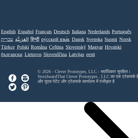
English
Español
Français
Deutsch
Italiana
Nederlands
Português
עברית
العَرَبِيَّة
हिन्दी
ру́сский язы́к
Dansk
Svenska
Suomi
Norsk
Türkçe
Polski
Româna
Ceština
Slovenský
Magyar
Hrvatski
български
Lietuvos
Slovenščina
Latvijas
eesti
© 2026 - Clever Prototypes, LLC - सर्वाधिकार सुरक्षित।
StoryboardThat
Clever Prototypes , LLC
का एक ट्रेडमार्क ह
और यूएस पेटेंट और ट्रेडमार्क कार्यालय में पंजीकृत है