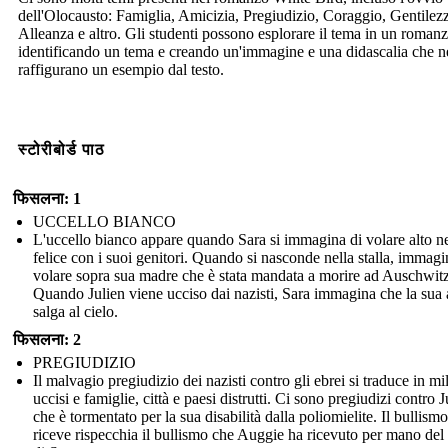
dell'Olocausto: Famiglia, Amicizia, Pregiudizio, Coraggio, Gentilez
Alleanza e altro. Gli studenti possono esplorare il tema in un roman
identificando un tema e creando un'immagine e una didascalia che n
raffigurano un esempio dal testo.
स्टोरीबोर्ड पाठ
फिसलना: 1
UCCELLO BIANCO
L'uccello bianco appare quando Sara si immagina di volare alto nel
felice con i suoi genitori. Quando si nasconde nella stalla, immagi
volare sopra sua madre che è stata mandata a morire ad Auschwitz
Quando Julien viene ucciso dai nazisti, Sara immagina che la sua
salga al cielo.
फिसलना: 2
PREGIUDIZIO
Il malvagio pregiudizio dei nazisti contro gli ebrei si traduce in mil
uccisi e famiglie, città e paesi distrutti. Ci sono pregiudizi contro J
che è tormentato per la sua disabilità dalla poliomielite. Il bullism
riceve rispecchia il bullismo che Auggie ha ricevuto per mano del