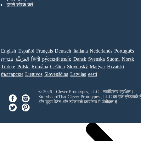
हमसे संपर्क करें
English
Español
Français
Deutsch
Italiana
Nederlands
Português
עברית
العَرَبِيَّة
हिन्दी
ру́сский язы́к
Dansk
Svenska
Suomi
Norsk
Türkçe
Polski
Româna
Ceština
Slovenský
Magyar
Hrvatski
български
Lietuvos
Slovenščina
Latvijas
eesti
© 2026 - Clever Prototypes, LLC - सर्वाधिकार सुरक्षित।
StoryboardThat
Clever Prototypes , LLC
का एक ट्रेडमार्क ह
और यूएस पेटेंट और ट्रेडमार्क कार्यालय में पंजीकृत है