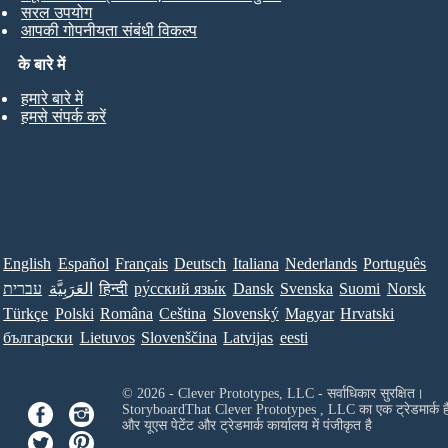
सरल उपयोग
आपकी गोपनीयता संबंधी विकल्प
के बारे में
हमारे बारे में
हमसे संपर्क करें
English
Español
Français
Deutsch
Italiana
Nederlands
Português
עברית
العَرَبِيَّة
हिन्दी
ру́сский язы́к
Dansk
Svenska
Suomi
Norsk
Türkçe
Polski
Româna
Ceština
Slovenský
Magyar
Hrvatski
български
Lietuvos
Slovenščina
Latvijas
eesti
© 2026 - Clever Prototypes, LLC - सर्वाधिकार सुरक्षित।
StoryboardThat
Clever Prototypes , LLC
का एक ट्रेडमार्क ह
और यूएस पेटेंट और ट्रेडमार्क कार्यालय में पंजीकृत है