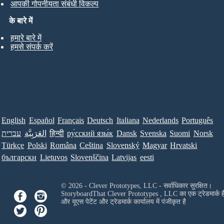
आपकी गोपनीयता संबंधी विकल्प
के बारे में
हमारे बारे में
हमसे संपर्क करें
English
Español
Français
Deutsch
Italiana
Nederlands
Português
עברית
العَرَبِيَّة
हिन्दी
ру́сский язы́к
Dansk
Svenska
Suomi
Norsk
Türkçe
Polski
Româna
Ceština
Slovenský
Magyar
Hrvatski
български
Lietuvos
Slovenščina
Latvijas
eesti
© 2026 - Clever Prototypes, LLC - सर्वाधिकार सुरक्षित।
StoryboardThat
Clever Prototypes , LLC
का एक ट्रेडमार्क ह
और यूएस पेटेंट और ट्रेडमार्क कार्यालय में पंजीकृत है