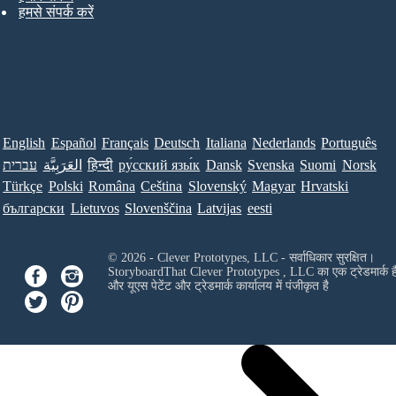
हमसे संपर्क करें
English
Español
Français
Deutsch
Italiana
Nederlands
Português
עברית
العَرَبِيَّة
हिन्दी
ру́сский язы́к
Dansk
Svenska
Suomi
Norsk
Türkçe
Polski
Româna
Ceština
Slovenský
Magyar
Hrvatski
български
Lietuvos
Slovenščina
Latvijas
eesti
© 2026 - Clever Prototypes, LLC - सर्वाधिकार सुरक्षित।
StoryboardThat
Clever Prototypes , LLC
का एक ट्रेडमार्क ह
और यूएस पेटेंट और ट्रेडमार्क कार्यालय में पंजीकृत है