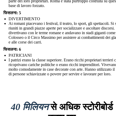
parte dei loro proprietari. Roma è stata purtroppo costruita su ques
base di lavoro forzato.
फिसलना: 5
DIVERTIMENTO
Ai romani piacevano i festival, il teatro, lo sport, gli spettacoli. Si
riuniti in grandi piazze aperte per socializzare e ascoltare discorsi.
divertivano con le terme romane e andavano in stadi giganti come 
Colosseo o il Circo Massimo per assistere ai combattimenti dei gla
e alle corse dei carri.
फिसलना: 6
PATRICIANI
I patrizi erano la classe superiore. Erano ricchi proprietari terrieri 
ricoprivano cariche politiche o erano ricchi imprenditori. Vivevan
molto comodamente in case decorate con arte. Hanno utilizzato il
di persone schiavizzate o povere per servire e lavorare per loro.
40 मिलियन
से अधिक स्टोरीबोर्ड