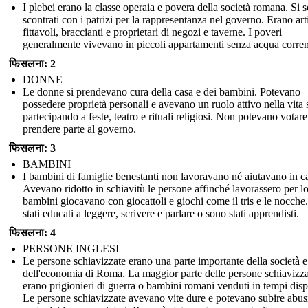
I plebei erano la classe operaia e povera della società romana. Si 
scontrati con i patrizi per la rappresentanza nel governo. Erano art
fittavoli, braccianti e proprietari di negozi e taverne. I poveri
generalmente vivevano in piccoli appartamenti senza acqua corren
फिसलना: 2
DONNE
Le donne si prendevano cura della casa e dei bambini. Potevano
possedere proprietà personali e avevano un ruolo attivo nella vita 
partecipando a feste, teatro e rituali religiosi. Non potevano votare
prendere parte al governo.
फिसलना: 3
BAMBINI
I bambini di famiglie benestanti non lavoravano né aiutavano in c
Avevano ridotto in schiavitù le persone affinché lavorassero per lo
bambini giocavano con giocattoli e giochi come il tris e le nocche
stati educati a leggere, scrivere e parlare o sono stati apprendisti.
फिसलना: 4
PERSONE INGLESI
Le persone schiavizzate erano una parte importante della società e
dell'economia di Roma. La maggior parte delle persone schiavizza
erano prigionieri di guerra o bambini romani venduti in tempi disp
Le persone schiavizzate avevano vite dure e potevano subire abus