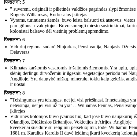
फिसलना: 5
" suvereni, originali ir pilietinės valdžios pagrindas slypi žmonėse 
Rogeris Williamsas, Rodo salos įkūrėjas
Vyrams, turintiems žemės, buvo leista balsuoti už atstovus, vietos
pareigūnus ir valdytojus. Buvo surengti miesto susirinkimai, kuri
kolonistai balsavo dėl vietinių problemų sprendimo.
फिसलना: 6
Vidurinį regioną sudarė Niujorkas, Pensilvanija, Naujasis Džersis 
Delaveras.
फिसलना: 7
Klimatas karštomis vasaromis ir šaltomis žiemomis. Yra upių, upi
slėnių derlingu dirvožemiu ir ilgesniu vegetacijos periodu nei Nau
Anglijoje. Yra daugybė miškų, mineralų, tokių kaip geležis, anglis
ir uostai.
फिसलना: 8
"Teisingumas yra teisingas, net jei visi priešinasi. Ir neteisinga yra
neteisinga, net jei visi už tai yra". - Williamas Pennas, Pensilvanij
įkūrėjas
Vidurinės kolonijos buvo įvairios tuo, kad jose buvo naujakurių iš
Olandijos, Didžiosios Britanijos, Vokietijos ir Airijos. Anglijoje
kveekeriai susidūrė su religiniu persekiojimu, todėl Williamui Pen
1681 m. Karalius Karolis II davė leidimą įkurti kveekerių koloniją