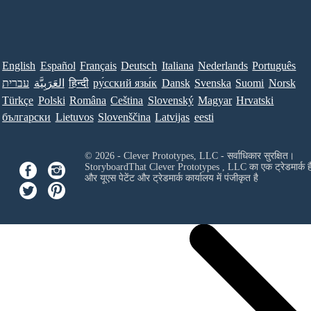
English
Español
Français
Deutsch
Italiana
Nederlands
Português
עברית
العَرَبِيَّة
हिन्दी
ру́сский язы́к
Dansk
Svenska
Suomi
Norsk
Türkçe
Polski
Româna
Ceština
Slovenský
Magyar
Hrvatski
български
Lietuvos
Slovenščina
Latvijas
eesti
© 2026 - Clever Prototypes, LLC - सर्वाधिकार सुरक्षित।
StoryboardThat
Clever Prototypes , LLC
का एक ट्रेडमार्क ह
और यूएस पेटेंट और ट्रेडमार्क कार्यालय में पंजीकृत है