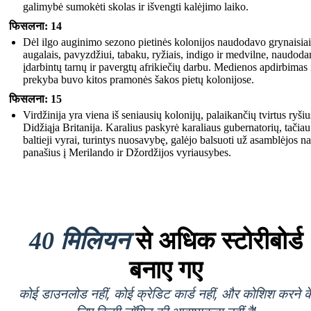
galimybė sumokėti skolas ir išvengti kalėjimo laiko.
फिसलना: 14
Dėl ilgo auginimo sezono pietinės kolonijos naudodavo grynaisiai
augalais, pavyzdžiui, tabaku, ryžiais, indigo ir medvilne, naudoda
įdarbintų tarnų ir pavergtų afrikiečių darbu. Medienos apdirbimas 
prekyba buvo kitos pramonės šakos pietų kolonijose.
फिसलना: 15
Virdžinija yra viena iš seniausių kolonijų, palaikančių tvirtus ryšiu
Didžiąja Britanija. Karalius paskyrė karaliaus gubernatorių, tačiau
baltieji vyrai, turintys nuosavybę, galėjo balsuoti už asamblėjos na
panašius į Merilando ir Džordžijos vyriausybes.
40 मिलियन
से अधिक स्टोरीबोर्ड
बनाए गए
कोई डाउनलोड नहीं, कोई क्रेडिट कार्ड नहीं, और कोशिश करने क