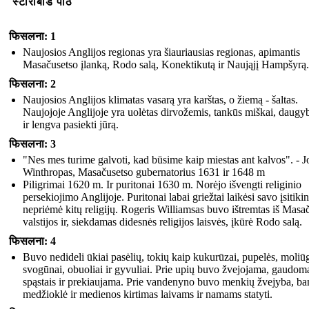
स्टोरीबोर्ड पाठ
फिसलना: 1
Naujosios Anglijos regionas yra šiauriausias regionas, apimantis
Masačusetso įlanką, Rodo salą, Konektikutą ir Naująjį Hampšyrą.
फिसलना: 2
Naujosios Anglijos klimatas vasarą yra karštas, o žiemą - šaltas.
Naujojoje Anglijoje yra uolėtas dirvožemis, tankūs miškai, daugy
ir lengva pasiekti jūrą.
फिसलना: 3
"Nes mes turime galvoti, kad būsime kaip miestas ant kalvos". - 
Winthropas, Masačusetso gubernatorius 1631 ir 1648 m
Piligrimai 1620 m. Ir puritonai 1630 m. Norėjo išvengti religinio
persekiojimo Anglijoje. Puritonai labai griežtai laikėsi savo įsitiki
nepriėmė kitų religijų. Rogeris Williamsas buvo ištremtas iš Masa
valstijos ir, siekdamas didesnės religijos laisvės, įkūrė Rodo salą.
फिसलना: 4
Buvo nedideli ūkiai pasėlių, tokių kaip kukurūzai, pupelės, moliūg
svogūnai, obuoliai ir gyvuliai. Prie upių buvo žvejojama, gaudom
spąstais ir prekiaujama. Prie vandenyno buvo menkių žvejyba, ba
medžioklė ir medienos kirtimas laivams ir namams statyti.