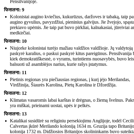
Pensilvanijoje.
फिसलना: 9
Kolonistai augino kviečius, kukurūzus, daržoves ir tabaką, taip pa
augino gyvulius, pavyzdžiui, pieninius galvijus. Jie žvejojo, spąsta
prekiavo upėmis. Jie taip pat buvo pirkliai, kalnakasiai, jūreiviai a
medkirčiai.
फिसलना: 10
Niujorke kolonistai turėjo mažiau valdžios valdžioje. Jų valdytoją
paskyrė karalius, o paskui paskyrė kitus pareigūnus. Pensilvanija
kiek demokratiškesnė, o vyrams, turintiems nuosavybės, buvo leis
balsuoti už asamblėjos narius, kurie rašys įstatymus.
फिसलना: 11
Pietinis regionas yra piečiausias regionas, į kurį įėjo Merilandas,
Virdžinija, Šiaurės Karolina, Pietų Karolina ir Džordžija.
फिसलना: 12
Klimatas vasaromis labai karštas ir drėgnas, o žiemą švelnus. Pakr
yra miškai, prieinami uostai, upės ir pelkės.
फिसलना: 13
Katalikai susidūrė su religiniu persekiojimu Anglijoje, todėl Cecil
Calvertas įkūrė Merilando koloniją 1634 m. Gruzija tapo Britanij
kolonija 1732 m. Didžiosios Britanijos skolininkams buvo suteikt