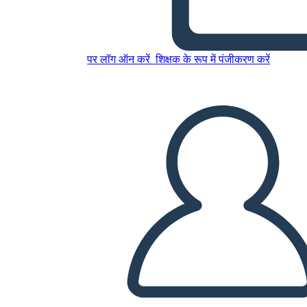
13 Kolonijų Palygina
Kontrastą
पर लॉग ऑन करें
शिक्षक के रूप में पंजीकरण करें
इस स्टोरीबोर्ड को कॉपी करें
स्टोरीबोर्ड बनाएं
स्लाइड शो चलाएं
मुझे पढ़कर सुनाओ