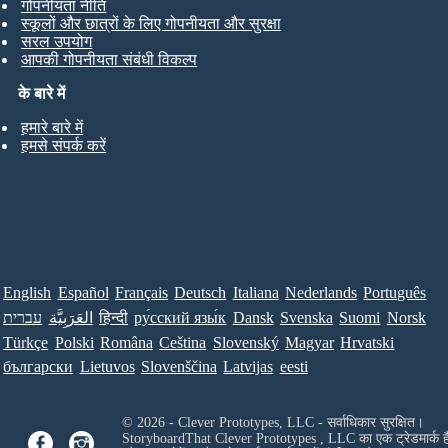
गोपनीयता नीति
स्कूलों और छात्रों के लिए गोपनीयता और सुरक्षा
सरल उपयोग
आपकी गोपनीयता संबंधी विकल्प
के बारे में
हमारे बारे में
हमसे संपर्क करें
English
Español
Français
Deutsch
Italiana
Nederlands
Português
עברית
العَرَبِيَّة
हिन्दी
ру́сский язы́к
Dansk
Svenska
Suomi
Norsk
Türkçe
Polski
Româna
Ceština
Slovenský
Magyar
Hrvatski
български
Lietuvos
Slovenščina
Latvijas
eesti
© 2026 - Clever Prototypes, LLC - सर्वाधिकार सुरक्षित।
StoryboardThat
Clever Prototypes , LLC
का एक ट्रेडमार्क ह