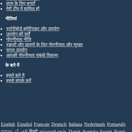
काम के लिए बनाएँ
मेरी टीम में शामिल हों
नीतियां
स्टोरीबोर्ड कॉपीराइट और उपयोग
उपयोग की शर्तें
गोपनीयता नीति
स्कूलों और छात्रों के लिए गोपनीयता और सुरक्षा
सरल उपयोग
आपकी गोपनीयता संबंधी विकल्प
के बारे में
हमारे बारे में
हमसे संपर्क करें
English
Español
Français
Deutsch
Italiana
Nederlands
Português
עברית
العَرَبِيَّة
हिन्दी
ру́сский язы́к
Dansk
Svenska
Suomi
Norsk