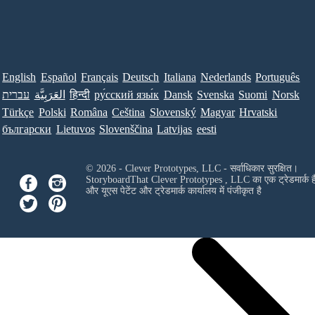
English
Español
Français
Deutsch
Italiana
Nederlands
Português
עברית
العَرَبِيَّة
हिन्दी
ру́сский язы́к
Dansk
Svenska
Suomi
Norsk
Türkçe
Polski
Româna
Ceština
Slovenský
Magyar
Hrvatski
български
Lietuvos
Slovenščina
Latvijas
eesti
© 2026 - Clever Prototypes, LLC - सर्वाधिकार सुरक्षित।
StoryboardThat
Clever Prototypes , LLC
का एक ट्रेडमार्क ह
और यूएस पेटेंट और ट्रेडमार्क कार्यालय में पंजीकृत है