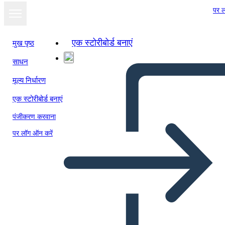
पर ल
एक स्टोरीबोर्ड बनाएं
मुख पृष्ठ
साधन
स्लाइड शो के रूप में
मूल्य निर्धारण
देखें
एक स्टोरीबोर्ड बनाएं
पंजीकरण करवाना
पर लॉग ऑन करें
Album z Wycinkami Portret