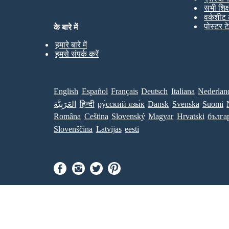
सभी शिक
वर्कशीट 
पोस्टर ट
के बारे में
हमारे बारे में
हमसे संपर्क करें
English
Español
Français
Deutsch
Italiana
Nederlan
العَرَبِيَّة
हिन्दी
ру́сский язы́к
Dansk
Svenska
Suomi
Româna
Ceština
Slovenský
Magyar
Hrvatski
бълга
Slovenščina
Latvijas
eesti