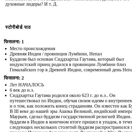
духовные лидеры? И т. Д.
स्टोरीबोर्ड पाठ
फिसलना: 1
Место происхождения
Древняя Индия / провинция Лумбини, Непал
Буддизм был основан Сиддхартха Гаутама, который был
индуистский принц родился в провинции Лумбини близ
Гималайских гор в Древней Индии, современный день Непа
फिसलना: 2
Лет НАЧАЛОСЬ
6 век до н.э.
Сиддхартха Гаутама родился около 623 г. до н.э.. Он
путешествовал по Индии, обучая своим идеям о внутренне
и о том, как положить конец страданиям. Он известен как Б
В III веке до нашей эры Ашока Великий, индийский импер
Маурьев, сделал буддизм государственной религией Индии.
буддизм в Индии в конечном итоге пришел в упадок, в тече
следующих нескольких столетий буддизм распространился 