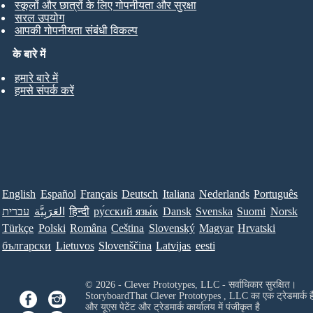
स्कूलों और छात्रों के लिए गोपनीयता और सुरक्षा
सरल उपयोग
आपकी गोपनीयता संबंधी विकल्प
के बारे में
हमारे बारे में
हमसे संपर्क करें
English
Español
Français
Deutsch
Italiana
Nederlands
Português
עברית
العَرَبِيَّة
हिन्दी
ру́сский язы́к
Dansk
Svenska
Suomi
Norsk
Türkçe
Polski
Româna
Ceština
Slovenský
Magyar
Hrvatski
български
Lietuvos
Slovenščina
Latvijas
eesti
© 2026 - Clever Prototypes, LLC - सर्वाधिकार सुरक्षित।
StoryboardThat
Clever Prototypes , LLC
का एक ट्रेडमार्क ह
और यूएस पेटेंट और ट्रेडमार्क कार्यालय में पंजीकृत है