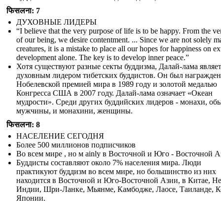
फिसलना: 7
ДУХОВНЫЕ ЛИДЕРЫ
“I believe that the very purpose of life is to be happy. From the ve
of our being, we desire contentment. ... Since we are not solely ma
creatures, it is a mistake to place all our hopes for happiness on ex
development alone. The key is to develop inner peace.”
Хотя существуют разные секты буддизма, Далай-лама являе
духовным лидером тибетских буддистов. Он был награжден
Нобелевской премией мира в 1989 году и золотой медалью
Конгресса США в 2007 году. Далай-лама означает «Океан
мудрости». Среди других буддийских лидеров - монахи, об
мужчины, и монахини, женщины.
फिसलना: 8
НАСЕЛЕНИЕ СЕГОДНЯ
Более 500 миллионов подписчиков
Во всем мире , но м ainly в Восточной и Юго - Восточной 
Буддисты составляют около 7% населения мира. Люди
практикуют буддизм во всем мире, но большинство из них
находится в Восточной и Юго-Восточной Азии, в Китае, Не
Индии, Шри-Ланке, Мьянме, Камбодже, Лаосе, Таиланде, К
Японии.