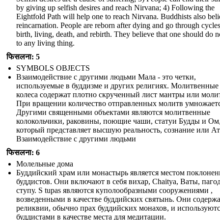
by giving up selfish desires and reach Nirvana; 4) Following the
Eightfold Path will help one to reach Nirvana. Buddhists also beli
reincarnation. People are reborn after dying and go through cycles
birth, living, death, and rebirth. They believe that one should do 
to any living thing.
फिसलना: 5
SYMBOLS OBJECTS
Взаимодействие с другими людьми Мала - это четки,
используемые в буддизме и других религиях. Молитвенные
колеса содержат плотно скрученный лист мантры или моли
При вращении количество отправленных молитв умножаетс
Другими священными объектами являются молитвенные
колокольчики, раковины, поющие чаши, статуи Будды и Ом
который представляет высшую реальность, сознание или Ат
Взаимодействие с другими людьми
फिसलना: 6
Молельные дома
Буддийский храм или монастырь является местом поклонен
буддистов. Они включают в себя вихар, Chaitya, Ваты, паго
ступу. S tupas являются куполообразными сооружениями ,
возведенными в качестве буддийских святынь. Они содерж
реликвии, обычно прах буддийских монахов, и используют
буддистами в качестве места для медитации.