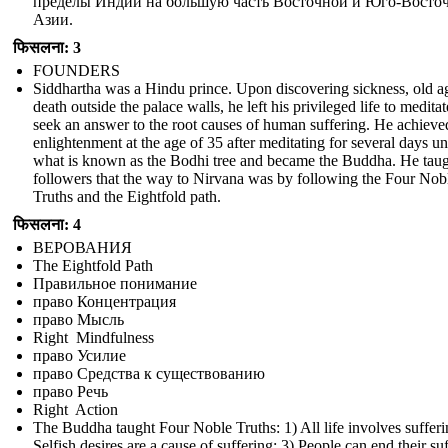
пределы Индии на большую часть Восточной и Юго-Восто
Азии.
फिसलना: 3
FOUNDERS
Siddhartha was a Hindu prince. Upon discovering sickness, old a
death outside the palace walls, he left his privileged life to medita
seek an answer to the root causes of human suffering. He achieve
enlightenment at the age of 35 after meditating for several days u
what is known as the Bodhi tree and became the Buddha. He taug
followers that the way to Nirvana was by following the Four Nob
Truths and the Eightfold path.
फिसलना: 4
ВЕРОВАНИЯ
The Eightfold Path
Правильное понимание
право Концентрация
право Мысль
Right Mindfulness
право Усилие
право Средства к существованию
право Речь
Right Action
The Buddha taught Four Noble Truths: 1) All life involves sufferi
Selfish desires are a cause of suffering; 3) People can end their su