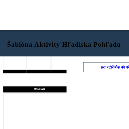
Šablóna Aktivity Hľadiska Pohľadu
PRVÁ OSOBA
OMEZITEĽ TRETÍCH OSÔB
OBMEDZENÁ TRETÍ OSOB
इस स्टोरीबोर्ड को कॉ
Create your own at Storyboard That
PRVÁ OSOBA
OMEZITEĽ TRETÍCH OSÔB