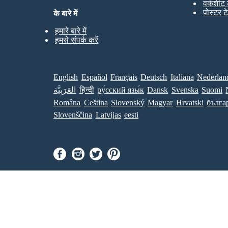
वर्कशीट 
पोस्टर ट
के बारे में
हमारे बारे में
हमसे संपर्क करें
English
Español
Français
Deutsch
Italiana
Nederlan
العَرَبِيَّة
हिन्दी
ру́сский язы́к
Dansk
Svenska
Suomi
Româna
Ceština
Slovenský
Magyar
Hrvatski
бълга
Slovenščina
Latvijas
eesti