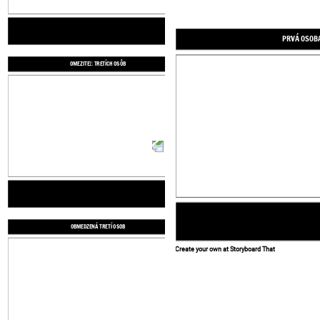
PRVÁ OSOB
Create your own at Storyboard That
OMEZITEĽ TRETÍCH OSÔB
OBMEDZENÁ TRETÍ OSOB
OBMEDZENÁ TRETÍ OSOB
Create your own at Storyboard That