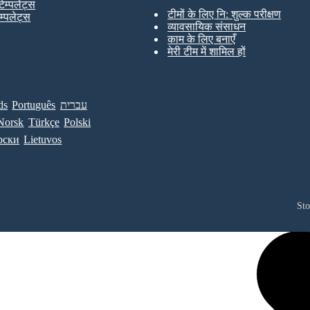
टेम्पलेट्स
टीमों के लिए नि: शुल्क परीक्षण
ेम्पलेट्स
व्यावसायिक संसाधन
काम के लिए बनाएँ
मेरी टीम में शामिल हों
ds
Português
עברית
Norsk
Türkçe
Polski
рски
Lietuvos
St