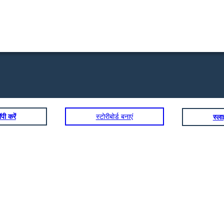
पी करें
स्टोरीबोर्ड बनाएं
स्ल
OBMEDZENÁ TRETÍ OSOB