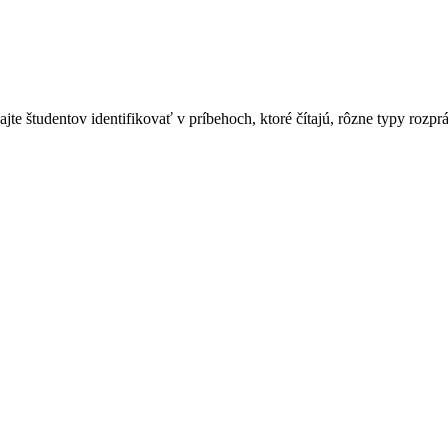
ajte študentov identifikovať v príbehoch, ktoré čítajú, rôzne typy rozpr