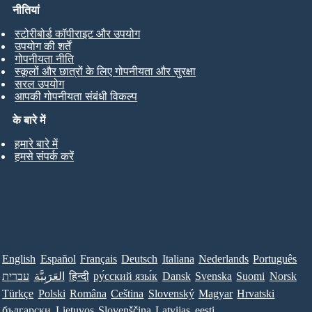
नीतियां
स्टोरीबोर्ड कॉपीराइट और उपयोग
उपयोग की शर्तें
गोपनीयता नीति
स्कूलों और छात्रों के लिए गोपनीयता और सुरक्षा
सरल उपयोग
आपकी गोपनीयता संबंधी विकल्प
के बारे में
हमारे बारे में
हमसे संपर्क करें
English
Español
Français
Deutsch
Italiana
Nederlands
Português
עברית
العَرَبِيَّة
हिन्दी
ру́сский язы́к
Dansk
Svenska
Suomi
Norsk
Türkçe
Polski
Româna
Ceština
Slovenský
Magyar
Hrvatski
български
Lietuvos
Slovenščina
Latvijas
eesti