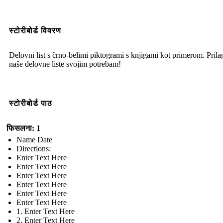
स्टोरीबोर्ड विवरण
Delovni list s črno-belimi piktogrami s knjigami kot primerom. Prila
naše delovne liste svojim potrebam!
स्टोरीबोर्ड पाठ
फिसलना: 1
Name Date
Directions:
Enter Text Here
Enter Text Here
Enter Text Here
Enter Text Here
Enter Text Here
Enter Text Here
1. Enter Text Here
2. Enter Text Here