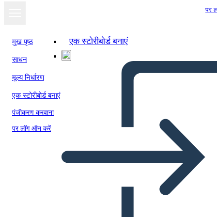
पर ल
एक स्टोरीबोर्ड बनाएं
मुख पृष्ठ
साधन
स्लाइड शो के रूप में
मूल्य निर्धारण
देखें
एक स्टोरीबोर्ड बनाएं
पंजीकरण करवाना
पर लॉग ऑन करें
Piktogram Portret ČB 1