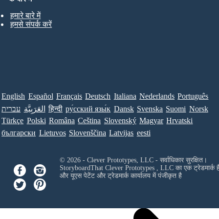
हमारे बारे में
हमसे संपर्क करें
English
Español
Français
Deutsch
Italiana
Nederlands
Português
עברית
العَرَبِيَّة
हिन्दी
ру́сский язы́к
Dansk
Svenska
Suomi
Norsk
Türkçe
Polski
Româna
Ceština
Slovenský
Magyar
Hrvatski
български
Lietuvos
Slovenščina
Latvijas
eesti
© 2026 - Clever Prototypes, LLC - सर्वाधिकार सुरक्षित।
StoryboardThat
Clever Prototypes , LLC
का एक ट्रेडमार्क ह
और यूएस पेटेंट और ट्रेडमार्क कार्यालय में पंजीकृत है