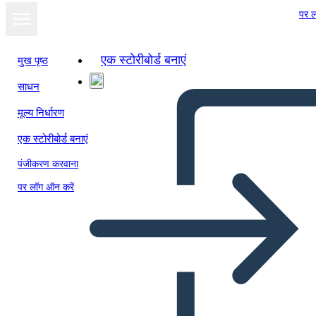
पर ल
एक स्टोरीबोर्ड बनाएं
मुख पृष्ठ
साधन
स्लाइड शो के रूप में
मूल्य निर्धारण
देखें
एक स्टोरीबोर्ड बनाएं
पंजीकरण करवाना
पर लॉग ऑन करें
Predloga Družabne Igre 6