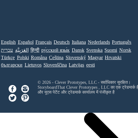
English
Español
Français
Deutsch
Italiana
Nederlands
Português
עברית
العَرَبِيَّة
हिन्दी
ру́сский язы́к
Dansk
Svenska
Suomi
Norsk
Türkçe
Polski
Româna
Ceština
Slovenský
Magyar
Hrvatski
български
Lietuvos
Slovenščina
Latvijas
eesti
© 2026 - Clever Prototypes, LLC - सर्वाधिकार सुरक्षित।
StoryboardThat
Clever Prototypes , LLC
का एक ट्रेडमार्क ह
और यूएस पेटेंट और ट्रेडमार्क कार्यालय में पंजीकृत है