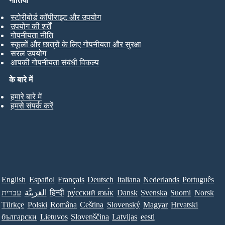
नीतियां
स्टोरीबोर्ड कॉपीराइट और उपयोग
उपयोग की शर्तें
गोपनीयता नीति
स्कूलों और छात्रों के लिए गोपनीयता और सुरक्षा
सरल उपयोग
आपकी गोपनीयता संबंधी विकल्प
के बारे में
हमारे बारे में
हमसे संपर्क करें
English
Español
Français
Deutsch
Italiana
Nederlands
Português
עברית
العَرَبِيَّة
हिन्दी
ру́сский язы́к
Dansk
Svenska
Suomi
Norsk
Türkçe
Polski
Româna
Ceština
Slovenský
Magyar
Hrvatski
български
Lietuvos
Slovenščina
Latvijas
eesti