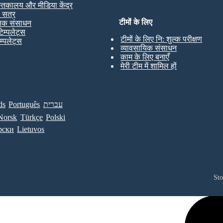
स्तकालय और मीडिया केंद्र
ण सत्र
टीमों के लिए
्षक संसाधन
टेम्पलेट्स
टीमों के लिए नि: शुल्क परीक्षण
ेम्पलेट्स
व्यावसायिक संसाधन
काम के लिए बनाएँ
मेरी टीम में शामिल हों
ds
Português
עברית
Norsk
Türkçe
Polski
рски
Lietuvos
St