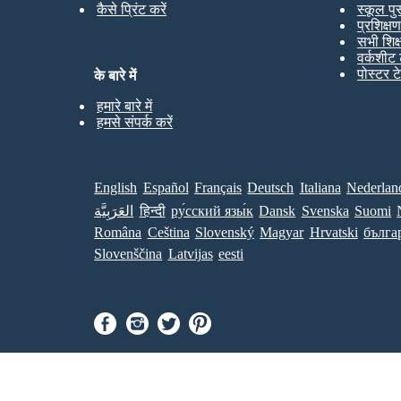
कैसे प्रिंट करें
स्कूल पु
प्रशिक्ष
सभी शिक
वर्कशीट 
पोस्टर ट
के बारे में
हमारे बारे में
हमसे संपर्क करें
English
Español
Français
Deutsch
Italiana
Nederlan
العَرَبِيَّة
हिन्दी
ру́сский язы́к
Dansk
Svenska
Suomi
Româna
Ceština
Slovenský
Magyar
Hrvatski
бълга
Slovenščina
Latvijas
eesti