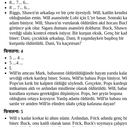
8... 7... 6...
8 ... 7... 6...
Riggs, Shawn'ın arkadaşı ve bir çete üyesiydi. Will, katilin kendis
olduğundan emin. Will asansörde Lobi için L 'ye basar. Sonraki kat
adam biniyor. Will, Shawn'ın vurularak öldürülen akıl hocası Buck
görünce şok olur. Sigara dumanı asansörü doldurur. Buck, Shawn
verdiği silahı kontrol etmek istiyor. Bir kurşun eksik. Genç bir ka
biner: Dani, çocukluk arkadaşı. Dani, 8 yaşındayken başıboş bir
kurşunla öldürüldü. Dani, Ya kaçırırsan?
फिसलना: 4
5 ... 4 ...
5 ...4 ...
L
Will'in amcası Mark, babasının öldürüldüğünde hayatı yarıda kal
sevdiği erkek kardeşi biner. Sonra, Will'in babası Pops biniyor. Wil
Pops'un kırık bir kalpten öldüğü söylendi. Gerçekte, Pops kardeşi
intikamını aldı ve ardından misilleme olarak öldürüldü. Will, babas
kurallara uyması gerektiğini düşünüyor. Pops, her şeyin boşuna
olduğunu ortaya koyuyor. Yanlış adamı öldürdü. Will'in babası on
sarılır ve aniden Will'in elinden silahı çekip kafasına dayaır!
फिसलना: 5
Will o kadar korkar ki altını ıslatır. Ardından, Frick adında genç b
biner. Buck, onu katili olarak tanır. Frick, Buck'ı soymaya çalışıy