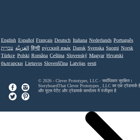
English
Español
Français
Deutsch
Italiana
Nederlands
Português
עברית
العَرَبِيَّة
हिन्दी
ру́сский язы́к
Dansk
Svenska
Suomi
Norsk
Türkçe
Polski
Româna
Ceština
Slovenský
Magyar
Hrvatski
български
Lietuvos
Slovenščina
Latvijas
eesti
© 2026 - Clever Prototypes, LLC - सर्वाधिकार सुरक्षित।
StoryboardThat
Clever Prototypes , LLC
का एक ट्रेडमार्क ह
और यूएस पेटेंट और ट्रेडमार्क कार्यालय में पंजीकृत है