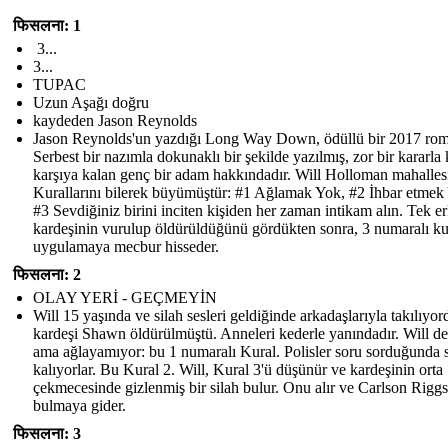
फिसलना: 1
3...
3...
TUPAC
Uzun Aşağı doğru
kaydeden Jason Reynolds
Jason Reynolds'un yazdığı Long Way Down, ödüllü bir 2017 rom
Serbest bir nazımla dokunaklı bir şekilde yazılmış, zor bir kararla 
karşıya kalan genç bir adam hakkındadır. Will Holloman mahalles
Kurallarını bilerek büyümüştür: #1 Ağlamak Yok, #2 İhbar etmek
#3 Sevdiğiniz birini inciten kişiden her zaman intikam alın. Tek e
kardeşinin vurulup öldürüldüğünü gördükten sonra, 3 numaralı ku
uygulamaya mecbur hisseder.
फिसलना: 2
OLAY YERİ - GEÇMEYİN
Will 15 yaşında ve silah sesleri geldiğinde arkadaşlarıyla takılıyor
kardeşi Shawn öldürülmüştü. Anneleri kederle yanındadır. Will de
ama ağlayamıyor: bu 1 numaralı Kural. Polisler soru sorduğunda s
kalıyorlar. Bu Kural 2. Will, Kural 3'ü düşünür ve kardeşinin orta
çekmecesinde gizlenmiş bir silah bulur. Onu alır ve Carlson Riggs
bulmaya gider.
फिसलना: 3