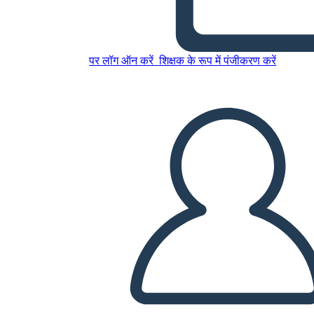
Uzun Yol Aşağı 6 Hücre
Çizim Diyagramı
पर लॉग ऑन करें
शिक्षक के रूप में पंजीकरण करें
इस स्टोरीबोर्ड को कॉपी करें
स्टोरीबोर्ड बनाएं
स्लाइड शो चलाएं
मुझे पढ़कर सुनाओ