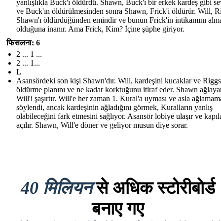
yanlışlıkla Buck'ı öldürdü. Shawn, Buck'ı bir erkek kardeş gibi se
ve Buck'ın öldürülmesinden sonra Shawn, Frick'i öldürür. Will, R
Shawn'ı öldürdüğünden emindir ve bunun Frick'in intikamını alma
olduğuna inanır. Ama Frick, Kim? İçine şüphe giriyor.
फिसलना: 6
2 ... 1 ...
2 ... 1...
L
Asansördeki son kişi Shawn'dır. Will, kardeşini kucaklar ve Riggs
öldürme planını ve ne kadar korktuğunu itiraf eder. Shawn ağlaya
Will'i şaşırtır. Will'e her zaman 1. Kural'a uyması ve asla ağlamam
söylendi, ancak kardeşinin ağladığını görmek, Kuralların yanlış
olabileceğini fark etmesini sağlıyor. Asansör lobiye ulaşır ve kapıl
açılır. Shawn, Will'e döner ve geliyor musun diye sorar.
40 मिलियन
से अधिक स्टोरीबोर्ड
बनाए गए