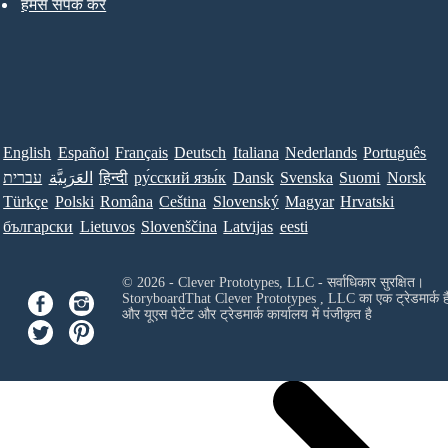
हमसे संपर्क करें
English
Español
Français
Deutsch
Italiana
Nederlands
Português
עברית
العَرَبِيَّة
हिन्दी
ру́сский язы́к
Dansk
Svenska
Suomi
Norsk
Türkçe
Polski
Româna
Ceština
Slovenský
Magyar
Hrvatski
български
Lietuvos
Slovenščina
Latvijas
eesti
© 2026 - Clever Prototypes, LLC - सर्वाधिकार सुरक्षित।
StoryboardThat
Clever Prototypes , LLC
का एक ट्रेडमार्क ह
और यूएस पेटेंट और ट्रेडमार्क कार्यालय में पंजीकृत है