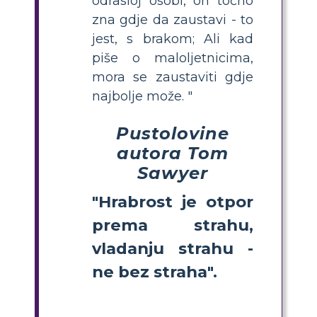
odrasloj osobi, on točno
zna gdje da zaustavi - to
jest, s brakom; Ali kad
piše o maloljetnicima,
mora se zaustaviti gdje
najbolje može. "
Pustolovine
autora Tom
Sawyer
"Hrabrost je otpor
prema strahu,
vladanju strahu -
ne bez straha".