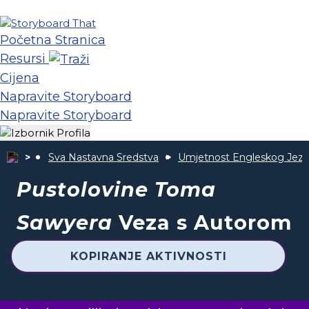
Početna Stranica
Resursi
Cijena
Napravite Storyboard
Napravite Storyboard
Sva Nastavna Sredstva
Umjetnost Engleskog Jezi
Pustolovine Toma
Sawyera
Veza s Autorom
KOPIRANJE AKTIVNOSTI