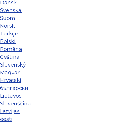
Dansk
Svenska
Suomi
Norsk
Türkçe
Polski
Româna
Ceština
Slovenský
Magyar
Hrvatski
български
Lietuvos
Slovenščina
Latvijas
eesti