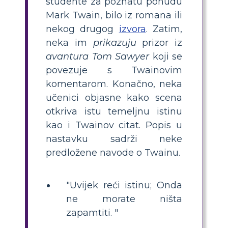
studente za poznatu ponudu
Mark Twain, bilo iz romana ili
nekog drugog
izvora
. Zatim,
neka im
prikazuju
prizor iz
avantura Tom Sawyer
koji se
povezuje s Twainovim
komentarom. Konačno, neka
učenici objasne kako scena
otkriva istu temeljnu istinu
kao i Twainov citat. Popis u
nastavku sadrži neke
predložene navode o Twainu.
"Uvijek reći istinu; Onda
ne morate ništa
zapamtiti. "