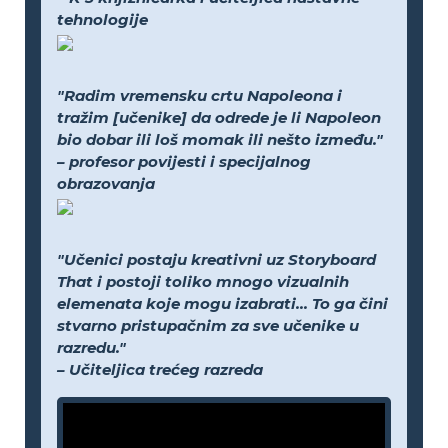
tehnologije
"Radim vremensku crtu Napoleona i
tražim [učenike] da odrede je li Napoleon
bio dobar ili loš momak ili nešto između."
– profesor povijesti i specijalnog
obrazovanja
"Učenici postaju kreativni uz Storyboard
That i postoji toliko mnogo vizualnih
elemenata koje mogu izabrati... To ga čini
stvarno pristupačnim za sve učenike u
razredu."
– Učiteljica trećeg razreda