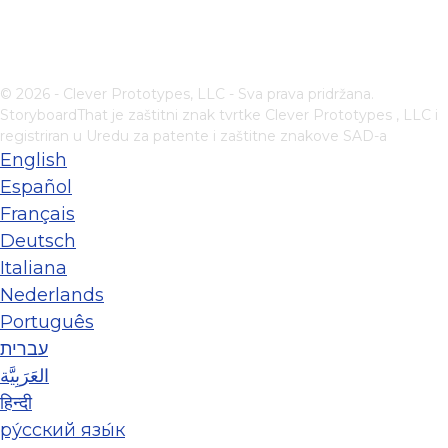
© 2026 - Clever Prototypes, LLC - Sva prava pridržana.
StoryboardThat je zaštitni znak tvrtke
Clever Prototypes , LLC
i
registriran u Uredu za patente i zaštitne znakove SAD-a
English
Español
Français
Deutsch
Italiana
Nederlands
Português
עברית
العَرَبِيَّة
हिन्दी
ру́сский язы́к