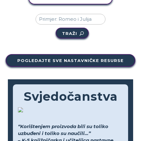
TRAŽI
POGLEDAJTE SVE NASTAVNIČKE RESURSE
Svjedočanstva
“Korištenjem proizvoda bili su toliko
uzbuđeni i toliko su naučili...”
– K-5 knjižničarka i učiteljica nastavne