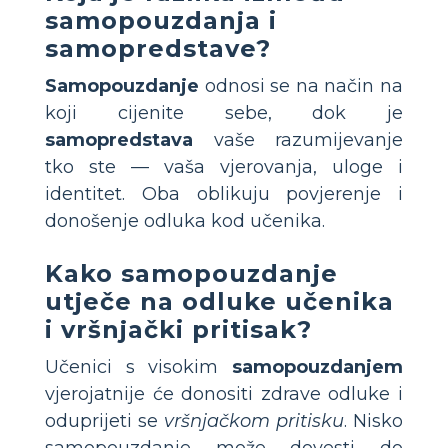
samopouzdanja i
samopredstave?
Samopouzdanje
odnosi se na način na
koji cijenite sebe, dok je
samopredstava
vaše razumijevanje
tko ste — vaša vjerovanja, uloge i
identitet. Oba oblikuju povjerenje i
donošenje odluka kod učenika.
Kako samopouzdanje
utječe na odluke učenika
i vršnjački pritisak?
Učenici s visokim
samopouzdanjem
vjerojatnije će donositi zdrave odluke i
oduprijeti se
vršnjačkom pritisku
. Nisko
samopouzdanje može dovesti do