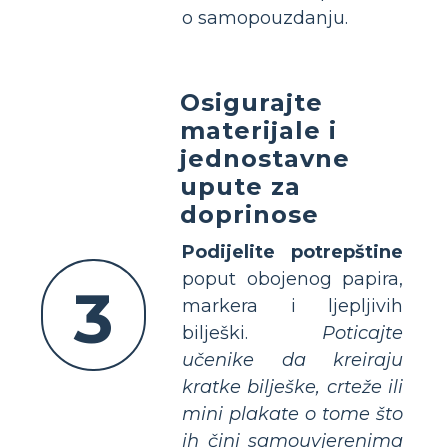
o samopouzdanju.
Osigurajte
materijale i
jednostavne
upute za
doprinose
Podijelite potrepštine
poput obojenog papira,
3
markera i ljepljivih
bilješki.
Poticajte
učenike da kreiraju
kratke bilješke, crteže ili
mini plakate o tome što
ih čini samouvjerenima