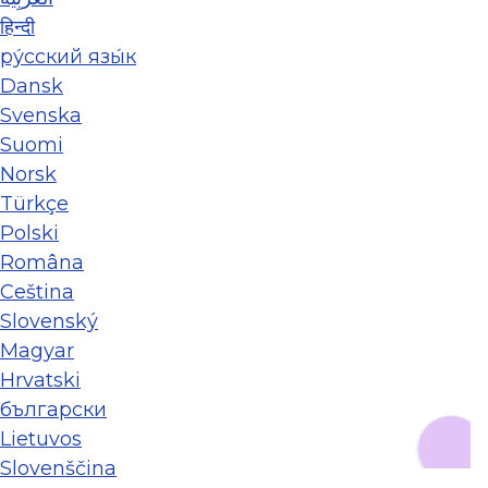
हिन्दी
ру́сский язы́к
Dansk
Svenska
Suomi
Norsk
Türkçe
Polski
Româna
Ceština
Slovenský
Magyar
Hrvatski
български
Lietuvos
Slovenščina