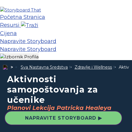
Početna Stranica
Resursi
Cijena
Napravite Storyboard
Napravite Storyboard
Sva Nastavna Sredstva
Zdravlje i Wellness
Aktivn
Aktivnosti
samopoštovanja za
učenike
Planovi Lekcija Patricka Healeya
NAPRAVITE STORYBOARD ▶