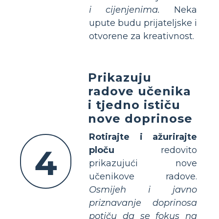
i cijenjenima.
Neka
upute budu prijateljske i
otvorene za kreativnost.
Prikazuju
radove učenika
i tjedno ističu
nove doprinose
Rotirajte i ažurirajte
4
ploču
redovito
prikazujući nove
učenikove radove.
Osmijeh i javno
priznavanje doprinosa
potiču da se fokus na