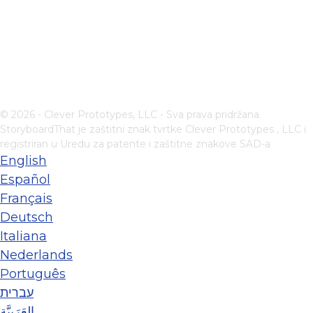
© 2026 - Clever Prototypes, LLC - Sva prava pridržana.
StoryboardThat je zaštitni znak tvrtke
Clever Prototypes , LLC
i
registriran u Uredu za patente i zaštitne znakove SAD-a
English
Español
Français
Deutsch
Italiana
Nederlands
Português
עברית
العَرَبِيَّة