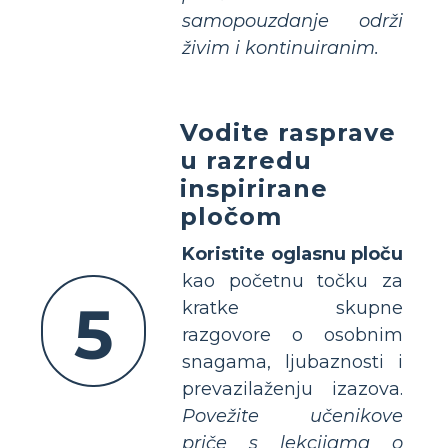
samopouzdanje održi
živim i kontinuiranim.
Vodite rasprave
u razredu
inspirirane
pločom
Koristite oglasnu ploču
kao početnu točku za
5
kratke skupne
razgovore o osobnim
snagama, ljubaznosti i
prevazilaženju izazova.
Povežite učenikove
priče s lekcijama o