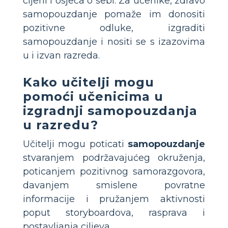
cijeni i osjeća o sebi. Za učenike, zdravo
samopouzdanje pomaže im donositi
pozitivne odluke, izgraditi
samopouzdanje i nositi se s izazovima
u i izvan razreda.
Kako učitelji mogu
pomoći učenicima u
izgradnji samopouzdanja
u razredu?
Učitelji mogu poticati
samopouzdanje
stvaranjem podržavajućeg okruženja,
poticanjem pozitivnog samorazgovora,
davanjem smislene povratne
informacije i pružanjem aktivnosti
poput storyboardova, rasprava i
postavljanja ciljeva.