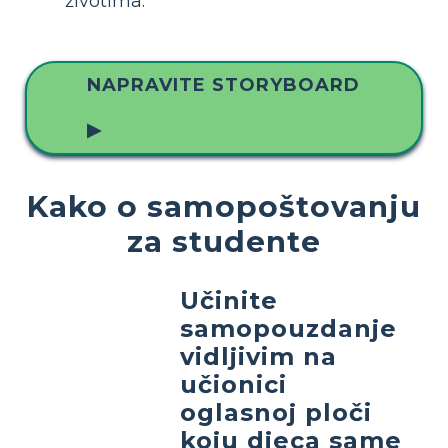
životima.
NAPRAVITE STORYBOARD
▶
Kako o samopoštovanju
za studente
Učinite
samopouzdanje
vidljivim na
učionici
oglasnoj ploči
koju djeca same