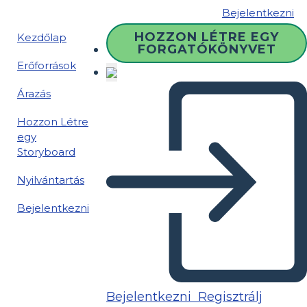
Bejelentkezni
HOZZON LÉTRE EGY
Kezdőlap
FORGATÓKÖNYVET
Erőforrások
Árazás
Hozzon Létre
egy
Storyboard
Nyilvántartás
Bejelentkezni
Bejelentkezni
Regisztrálj