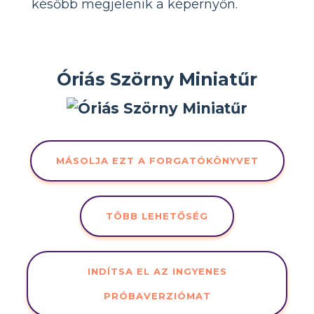
később megjelenik a képernyőn.
Óriás Szörny Miniatűr
MÁSOLJA EZT A FORGATÓKÖNYVET
TÖBB LEHETŐSÉG
INDÍTSA EL AZ INGYENES
PRÓBAVERZIÓMAT