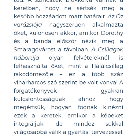
keretben, hogy ne sértsék meg a
később hozzáadott matt határait.
Az Óz
varázslója
nagyszerűen alkalmazta
őket, különösen akkor, amikor Dorothy
és a banda először nézik meg a
Smaragdvárost a távolban.
A Csillagok
háborúja
olyan felvételeknél is
felhasználta őket, mint a Halálcsillag
rakodómezője – ez a több száz
viharharcos szó szerint be volt vonva! A
forgatókönyvek gyakran
kulcsfontosságúak ahhoz, hogy
megértsük, hogyan fognak kinézni
ezek a keretek, amikor a képeket
integráljuk, de mindez sokkal
világosabbá válik a gyártási tervezéssel.