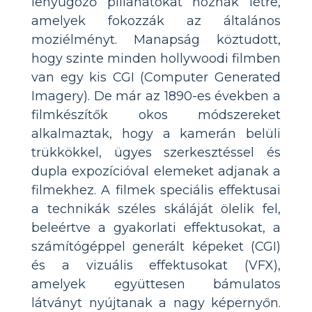
lenyűgöző pillanatokat hoznak létre,
amelyek fokozzák az általános
moziélményt. Manapság köztudott,
hogy szinte minden hollywoodi filmben
van egy kis CGI (Computer Generated
Imagery). De már az 1890-es években a
filmkészítők okos módszereket
alkalmaztak, hogy a kamerán belüli
trükkökkel, ügyes szerkesztéssel és
dupla expozícióval elemeket adjanak a
filmekhez. A filmek speciális effektusai
a technikák széles skáláját ölelik fel,
beleértve a gyakorlati effektusokat, a
számítógéppel generált képeket (CGI)
és a vizuális effektusokat (VFX),
amelyek együttesen bámulatos
látványt nyújtanak a nagy képernyőn.