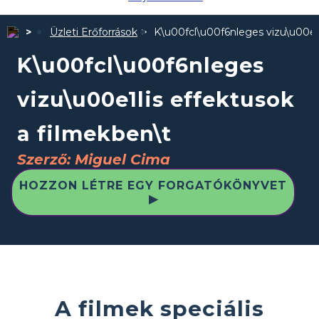
Üzleti Erőforrások
K\u00fcl\u00f6nleges vizu\u00e1l
K\u00fcl\u00f6nleges
vizu\u00e1lis effektusok
a filmekben\t
Szerző: Miguel Cima
HOZZON LÉTRE EGY FORGATÓKÖNYVET
▶
A filmek speciális