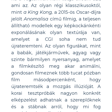
ami az. Az olyan régi klasszikusoktól,
mint
a King Kong,
a 2015-ös Oscar-díjra
jelölt
Anomalisa
című filmig, a teljesen
állítható modellek egy képkockánkénti
exponálásának olyan textúrája van,
amelyet a CGI soha nem tud
újrateremteni. Az olyan figurákat, mint
a babák, játékjárművek, agyag vagy
szinte bármilyen nyersanyag, amelyet
a filmkészítő meg akar animálni,
gondosan filmeznek több tucat pózban
film másodpercenként, hogy
újrateremtsék a mozgás illúzióját. A
korai tesztpróbák nagyon konkrét
elképzelést adhatnak a szereplőknek
és a stábnak arról, hogy mi fog