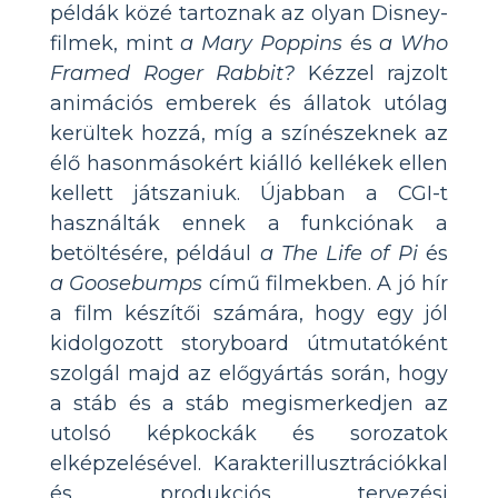
példák közé tartoznak az olyan Disney-
filmek, mint
a Mary Poppins
és
a Who
Framed Roger Rabbit?
Kézzel rajzolt
animációs emberek és állatok utólag
kerültek hozzá, míg a színészeknek az
élő hasonmásokért kiálló kellékek ellen
kellett játszaniuk. Újabban a CGI-t
használták ennek a funkciónak a
betöltésére, például
a The Life of Pi
és
a Goosebumps
című filmekben. A jó hír
a film készítői számára, hogy egy jól
kidolgozott storyboard útmutatóként
szolgál majd az előgyártás során, hogy
a stáb és a stáb megismerkedjen az
utolsó képkockák és sorozatok
elképzelésével. Karakterillusztrációkkal
és produkciós tervezési