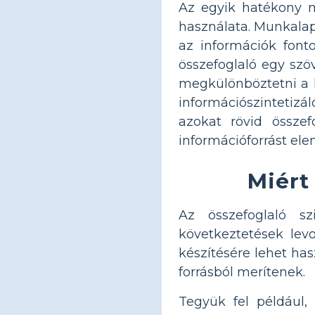
Az egyik hatékony m
használata. Munkalap
az információk fonto
összefoglaló egy szö
megkülönböztetni a k
információszintetizá
azokat rövid összef
információforrást el
Miért
Az összefoglaló s
következtetések levo
készítésére lehet has
forrásból merítenek.
Tegyük fel például,