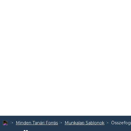
Minden Tanári Forrás
Munkalap Sablonok
Összefogl