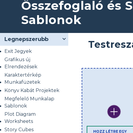
Összefoglaló és 
Sablonok
Legnepszerubb
Testresz
Exit Jegyek
Grafikus új
Elrendezések
Karaktertérkép
Munkafüzetek
Könyv Kabát Projektek
Megfelelő Munkalap
Sablonok
Plot Diagram
Worksheets
Story Cubes
HOZZ LÉTRE EGY