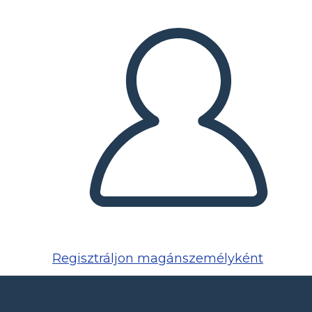
Regisztráljon magánszemélyként