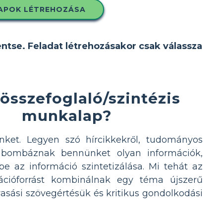
APOK LÉTREHOZÁSA
entse. Feladat létrehozásakor csak válassza
 összefoglaló/szintézis
munkalap?
ket. Legyen szó hírcikkekről, tudományos
an bombáznak bennünket olyan információk,
e az információ szintetizálása. Mi tehát az
mációforrást kombinálnak egy téma újszerű
asási szövegértésük és kritikus gondolkodási