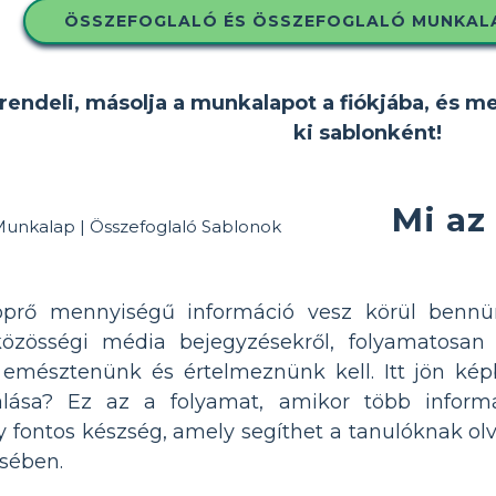
ÖSSZEFOGLALÓ ÉS ÖSSZEFOGLALÓ MUNKAL
rendeli, másolja a munkalapot a fiókjába, és m
ki sablonként!
Mi az
öprő mennyiségű információ vesz körül bennün
 közösségi média bejegyzésekről, folyamatos
emésztenünk és értelmeznünk kell. Itt jön képb
zálása? Ez az a folyamat, amikor több infor
 fontos készség, amely segíthet a tanulóknak olv
ésében.