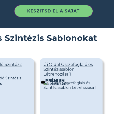
KÉSZÍTSD EL A SAJÁT
s Szintézis Sablonokat
ó Szintézis
Új Oldal Összefoglaló és
Szintézissablon
Létrehozása 1
PRÉMIUM
S
ELRENDEZÉS