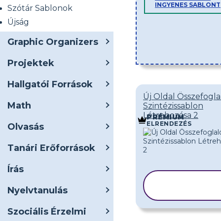
INGYENES SABLONT
Szótár Sablonok
Újság
Graphic Organizers
Projektek
Hallgatói Források
Új Oldal Összefogla
Math
Szintézissablon
Létrehozása 2
PRÉMIUM
ELRENDEZÉS
Olvasás
Tanári Erőforrások
Írás
SABLON
Nyelvtanulás
MÁSOLÁSA
Szociális Érzelmi