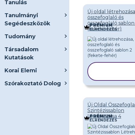
Tanulás
Új oldal létrehozása
Tanulmányi
összefoglaló és
Segédeszközök
összefoglaló sablon
PRÉMIUM
(fekete-fehér)
ELRENDEZÉS
Tudomány
Társadalom
Kutatások
SABLON
Korai Elemi
MÁSOLÁSA
Szórakoztató Dolog
Új Oldal Összefogla
Szintézissablon
Létrehozása 4
PRÉMIUM
ELRENDEZÉS