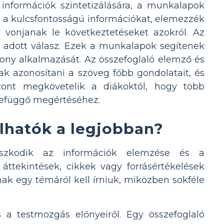
nformációk szintetizálására, a munkalapok
t a kulcsfontosságú információkat, elemezzék
y vonjanak le következtetéseket azokról. Az
re adott válasz. Ezek a munkalapok segítenek
ony alkalmazását. Az összefoglaló elemző és
ak azonosítani a szöveg főbb gondolatait, és
szont megkövetelik a diákoktól, hogy több
szefüggő megértéséhez.
lhatók a legjobban?
maszkodik az információk elemzése és a
áttekintések, cikkek vagy forrásértékelések
knak egy témáról kell írniuk, miközben sokféle
 a testmozgás előnyeiről. Egy összefoglaló