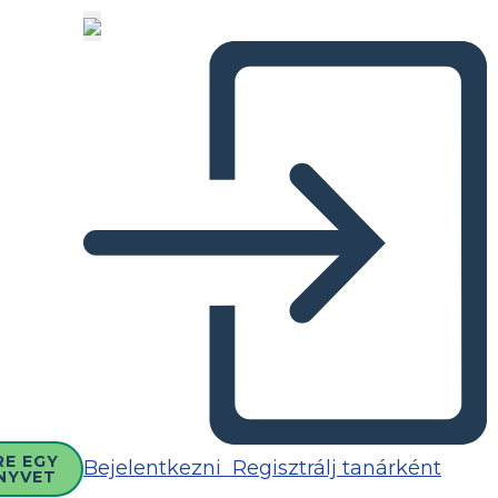
RE EGY
Bejelentkezni
Regisztrálj tanárként
NYVET