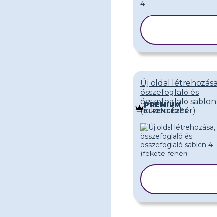
SABLON
MÁSOLÁSA
Új oldal létrehozása
összefoglaló és
összefoglaló sablon
PRÉMIUM
(fekete-fehér)
ELRENDEZÉS
SABLON
MÁSOLÁSA