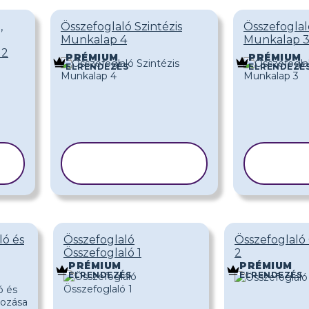
,
Összefoglaló Szintézis
Összefoglal
Munkalap 4
Munkalap 
 2
PRÉMIUM
PRÉMIUM
ELRENDEZÉS
ELRENDEZÉ
SABLON
S
MÁSOLÁSA
MÁ
ló és
Összefoglaló
Összefoglaló
Összefoglaló 1
2
PRÉMIUM
PRÉMIUM
ELRENDEZÉS
ELRENDEZÉS