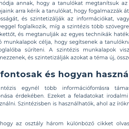
ódja annak, hogy a tanulókat megtanítsuk az i
jaink arra kérik a tanulókat, hogy fogalmazzák á
sságát, és szintetizálják az információkat, vag
veggel foglalkozik, míg a szintézis több szöveg
ettőt, és megtanulják az egyes technikák haték
ló munkalapok célja, hogy segítsenek a tanulókn
oglalóba sűríteni. A szintézis munkalapok vi
emezzenek, és szintetizálják azokat a téma új, ös
 fontosak és hogyan haszná
zintézis egynél több információforrásra tá
nása érdekében. Ezeket a feladatokat irodalmi 
ználni. Szintézisben is használhatók, ahol az író
 hogy az osztály három különböző cikket olvas