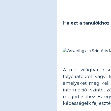
Ha ezt a tanulókhoz 
A mai világban els
folyóiratokról vagy
amelyeket meg kell 
információ szinteti
megértéséhez. Ez egy
képességeik fejleszt