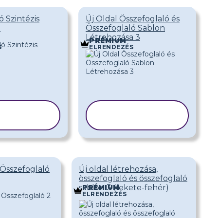
ó Szintézis
Új Oldal Összefoglaló és
3
Összefoglaló Sablon
Létrehozása 3
PRÉMIUM
S
ELRENDEZÉS
ABLON
SABLON
SOLÁSA
MÁSOLÁSA
 Összefoglaló
Új oldal létrehozása,
összefoglaló és összefoglaló
sablon 3 (fekete-fehér)
PRÉMIUM
ELRENDEZÉS