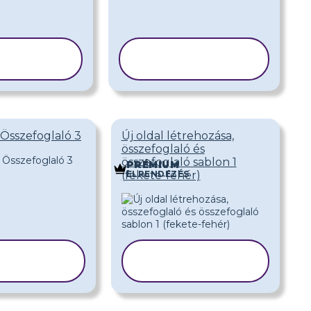
ABLON
SABLON
SOLÁSA
MÁSOLÁSA
 Összefoglaló 3
Új oldal létrehozása,
összefoglaló és
összefoglaló sablon 1
PRÉMIUM
ELRENDEZÉS
(fekete-fehér)
BLON
SABLON
OLÁSA
MÁSOLÁSA