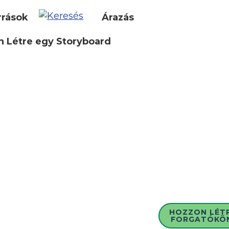
rrások
Árazás
 Létre egy Storyboard
HOZZON LÉT
FORGATÓKÖ