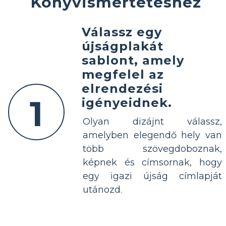
Könyvismertetéshez
Válassz egy
újságplakát
sablont, amely
megfelel az
elrendezési
1
igényeidnek.
Olyan dizájnt válassz,
amelyben elegendő hely van
több szövegdoboznak,
képnek és címsornak, hogy
egy igazi újság címlapját
utánozd.