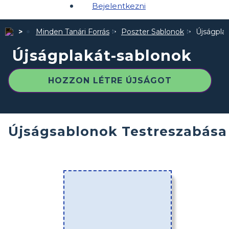
Bejelentkezni
Minden Tanári Forrás
Poszter Sablonok
Újságpla
Újságplakát-sablonok
HOZZON LÉTRE ÚJSÁGOT
Újságsablonok Testreszabása