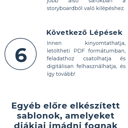
jobb alsó sarokban a
storyboardból való kilépéshez.
Következő Lépések
Innen kinyomtathatja,
6
letöltheti PDF formátumban,
feladathoz csatolhatja és
digitálisan felhasználhatja, és
így tovább!
Egyéb előre elkészített
sablonok, amelyeket
diákjai imádni fognak