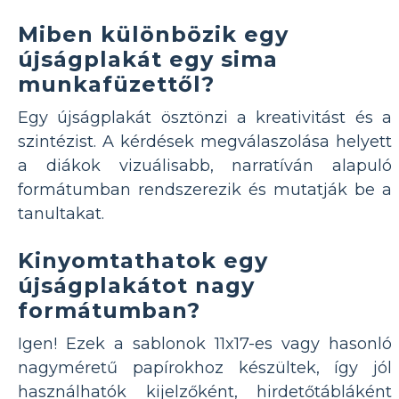
Miben különbözik egy
újságplakát egy sima
munkafüzettől?
Egy újságplakát ösztönzi a kreativitást és a
szintézist. A kérdések megválaszolása helyett
a diákok vizuálisabb, narratíván alapuló
formátumban rendszerezik és mutatják be a
tanultakat.
Kinyomtathatok egy
újságplakátot nagy
formátumban?
Igen! Ezek a sablonok 11x17-es vagy hasonló
nagyméretű papírokhoz készültek, így jól
használhatók kijelzőként, hirdetőtábláként