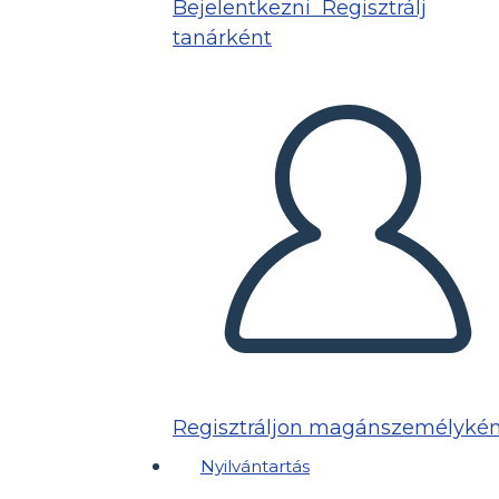
Bejelentkezni
Regisztrálj
tanárként
Regisztráljon magánszemélykén
Nyilvántartás