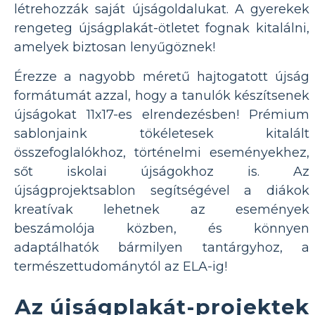
létrehozzák saját újságoldalukat. A gyerekek
rengeteg újságplakát-ötletet fognak kitalálni,
amelyek biztosan lenyűgöznek!
Érezze a nagyobb méretű hajtogatott újság
formátumát azzal, hogy a tanulók készítsenek
újságokat 11x17-es elrendezésben! Prémium
sablonjaink tökéletesek kitalált
összefoglalókhoz, történelmi eseményekhez,
sőt iskolai újságokhoz is. Az
újságprojektsablon segítségével a diákok
kreatívak lehetnek az események
beszámolója közben, és könnyen
adaptálhatók bármilyen tantárgyhoz, a
természettudománytól az ELA-ig!
Az újságplakát-projektek