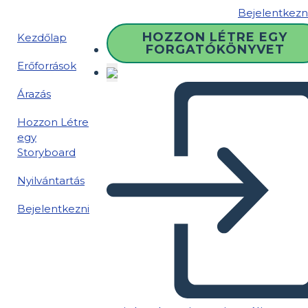
Bejelentkezn
HOZZON LÉTRE EGY
Kezdőlap
FORGATÓKÖNYVET
Erőforrások
Árazás
Hozzon Létre
egy
Storyboard
Nyilvántartás
Bejelentkezni