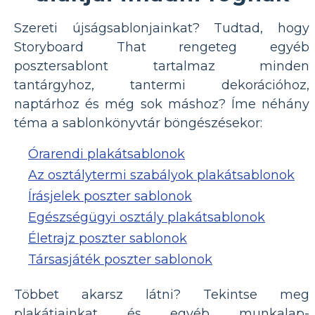
Szereti újságsablonjainkat? Tudtad, hogy
Storyboard That rengeteg egyéb
posztersablont tartalmaz minden
tantárgyhoz, tantermi dekorációhoz,
naptárhoz és még sok máshoz? Íme néhány
téma a sablonkönyvtár böngészésekor:
Órarendi plakátsablonok
Az osztálytermi szabályok plakátsablonok
Írásjelek poszter sablonok
Egészségügyi osztály plakátsablonok
Életrajz poszter sablonok
Társasjáték poszter sablonok
Többet akarsz látni? Tekintse meg
plakátjainkat és egyéb munkalap-