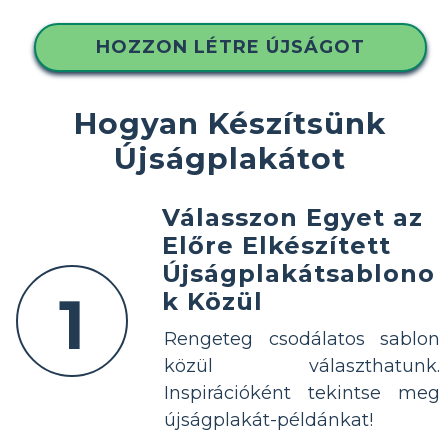
HOZZON LÉTRE ÚJSÁGOT
Hogyan Készítsünk
Újságplakátot
Válasszon Egyet az
Előre Elkészített
Újságplakátsablono
1
k Közül
Rengeteg csodálatos sablon
közül választhatunk.
Inspirációként tekintse meg
újságplakát-példánkat!