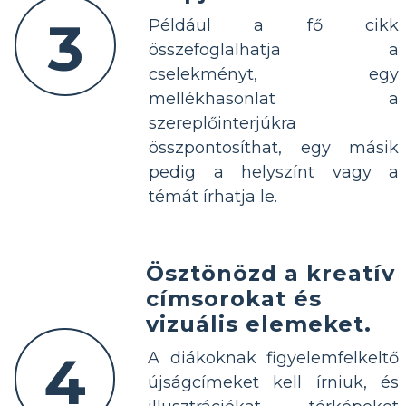
3
Például a fő cikk
összefoglalhatja a
cselekményt, egy
mellékhasonlat a
szereplőinterjúkra
összpontosíthat, egy másik
pedig a helyszínt vagy a
témát írhatja le.
Ösztönözd a kreatív
címsorokat és
vizuális elemeket.
4
A diákoknak figyelemfelkeltő
újságcímeket kell írniuk, és