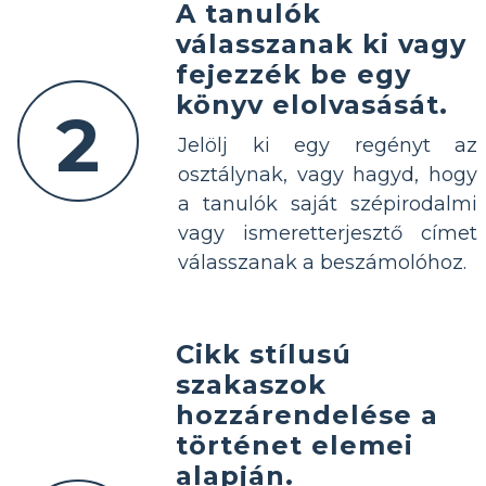
A tanulók
válasszanak ki vagy
fejezzék be egy
könyv elolvasását.
2
Jelölj ki egy regényt az
osztálynak, vagy hagyd, hogy
a tanulók saját szépirodalmi
vagy ismeretterjesztő címet
válasszanak a beszámolóhoz.
Cikk stílusú
szakaszok
hozzárendelése a
történet elemei
alapján.