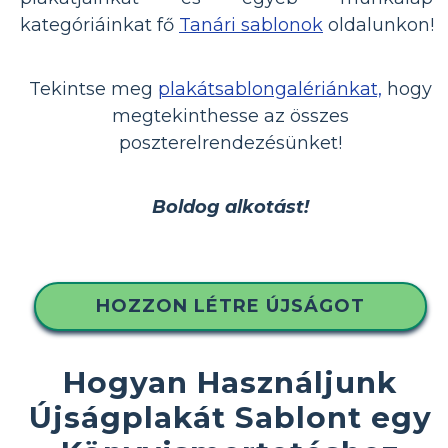
kategóriáinkat fő
Tanári sablonok
oldalunkon!
Tekintse meg
plakátsablongalériánkat,
hogy
megtekinthesse az összes
poszterelrendezésünket!
Boldog alkotást!
HOZZON LÉTRE ÚJSÁGOT
Hogyan Használjunk
Újságplakát Sablont egy