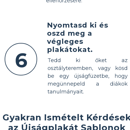
ellenőrzésére.
Nyomtasd ki és
oszd meg a
végleges
plakátokat.
6
Tedd ki őket az
osztályteremben, vagy kösd
be egy újságfüzetbe, hogy
megünnepeld a diákok
tanulmányait.
Gyakran Ismételt Kérdése
az Újságplakát Sablonok