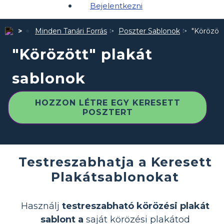
Bejelentkezni
Minden Tanári Forrás
Poszter Sablonok
"Körözött
"Körözött" plakát
sablonok
HOZZON LÉTRE EGY KERESETT
POSZTERT
Testreszabhatja a Keresett
Plakátsablonokat
Használj
testreszabható körözési plakát
sablont a
saját körözési plakátod