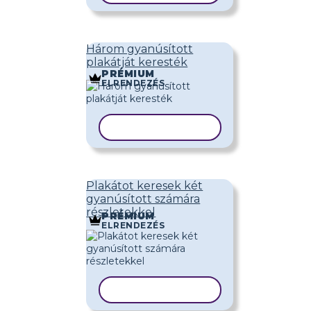
Három gyanúsított
plakátját keresték
PRÉMIUM
ELRENDEZÉS
SABLON MÁSOLÁSA
Plakátot keresek két
gyanúsított számára
részletekkel
PRÉMIUM
ELRENDEZÉS
SABLON MÁSOLÁSA