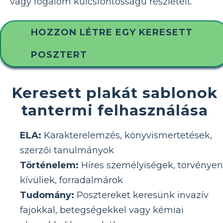
vagy fogalom kulcsfontosságú részleteit.
HOZZON LÉTRE EGY KERESETT
POSZTERT
Keresett plakát sablonok
tantermi felhasználása
ELA:
Karakterelemzés, könyvismertetések,
szerzői tanulmányok
Történelem:
Híres személyiségek, törvényen
kívüliek, forradalmárok
Tudomány:
Posztereket keresünk invazív
fajokkal, betegségekkel vagy kémiai