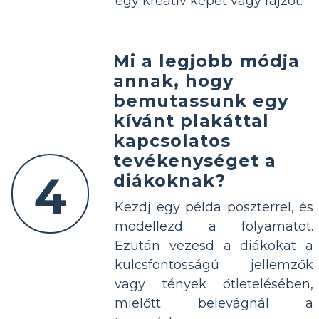
egy kreatív képet vagy rajzot.
Mi a legjobb módja
annak, hogy
bemutassunk egy
kívánt plakáttal
kapcsolatos
tevékenységet a
4
diákoknak?
Kezdj egy példa poszterrel, és
modellezd a folyamatot.
Ezután vezesd a diákokat a
kulcsfontosságú jellemzők
vagy tények ötletelésében,
mielőtt belevágnál a