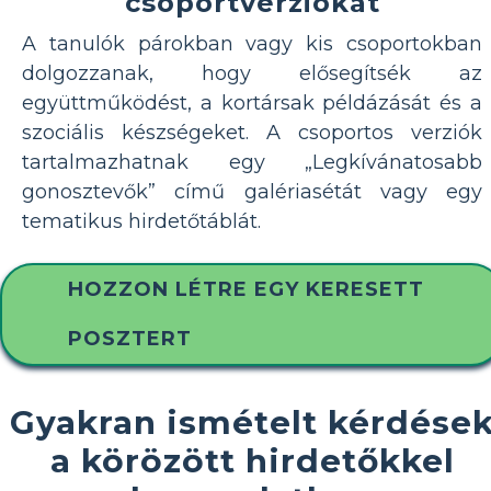
csoportverziókat
A tanulók párokban vagy kis csoportokban
dolgozzanak, hogy elősegítsék az
együttműködést, a kortársak példázását és a
szociális készségeket. A csoportos verziók
tartalmazhatnak egy „Legkívánatosabb
gonosztevők” című galériasétát vagy egy
tematikus hirdetőtáblát.
HOZZON LÉTRE EGY KERESETT
POSZTERT
Gyakran ismételt kérdése
a körözött hirdetőkkel