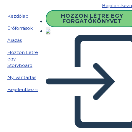
Bejelentkezn
HOZZON LÉTRE EGY
Kezdőlap
FORGATÓKÖNYVET
Erőforrások
Árazás
Hozzon Létre
egy
Storyboard
Nyilvántartás
Bejelentkezni