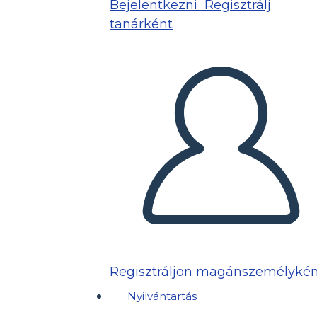
Bejelentkezni
Regisztrálj
tanárként
Regisztráljon magánszemélykén
Nyilvántartás