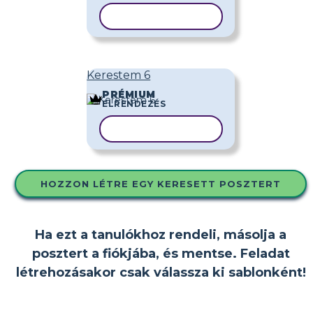
SABLON MÁSOLÁSA
Kerestem 6
PRÉMIUM
ELRENDEZÉS
SABLON MÁSOLÁSA
HOZZON LÉTRE EGY KERESETT POSZTERT
Ha ezt a tanulókhoz rendeli, másolja a
posztert a fiókjába, és mentse. Feladat
létrehozásakor csak válassza ki sablonként!